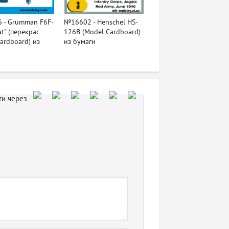
 - Grumman F6F-
№16602 - Henschel HS-
at" (перекрас
126B (Model Cardboard)
ardboard) из
из бумаги