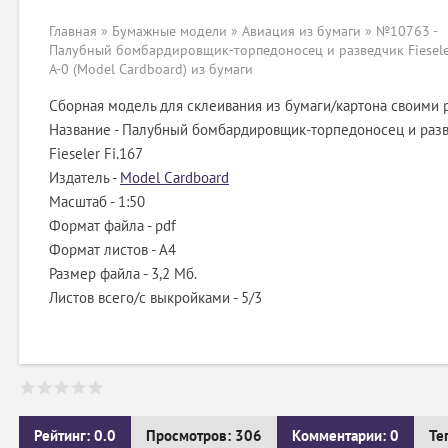
Главная
»
Бумажные модели
»
Авиация из бумаги
» №10763 -
Палубный бомбардировщик-торпедоносец и разведчик Fieseler
A-0 (Model Cardboard) из бумаги
Сборная модель для склеивания из бумаги/картона своими 
Название - Палубный бомбардировщик-торпедоносец и раз
Fieseler Fi.167
Издатель -
Model Cardboard
Масштаб - 1:50
Формат файла - pdf
Формат листов - A4
Размер файла - 3,2 Мб.
Листов всего/с выкройками - 5/3
Рейтинг: 0.0
Просмотров: 306
Комментарии: 0
Те