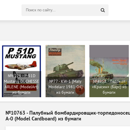
Поиск
по
сайту
№6279 - P-51D
Mustang DUCHESSE
№77 - KW-1 [Maly
№4958 - Ледокол
ARLENE (ModelArt)
Modelarz 1981-04]
«Красин» (Барс) из
из бумаги
из бумаги
бумаги
№10763 - Палубный бомбардировщик-торпедоносец и 
A-0 (Model Cardboard) из бумаги