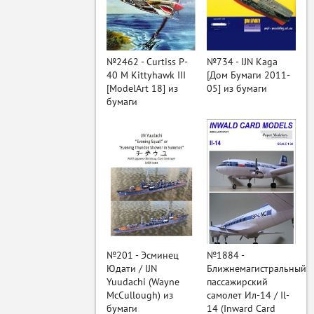
ый
№2462 - Curtiss P-
№734 - IJN Kaga
40 M Kittyhawk III
[Дом Бумаги 2011-
[ModelArt 18] из
05] из бумаги
бумаги
№201 - Эсминец
№1884 -
Юдати / IJN
Ближнемагистральный
Yuudachi (Wayne
пассажирский
McCullough) из
самолет Ил-14 / Il-
бумаги
14 (Inward Card