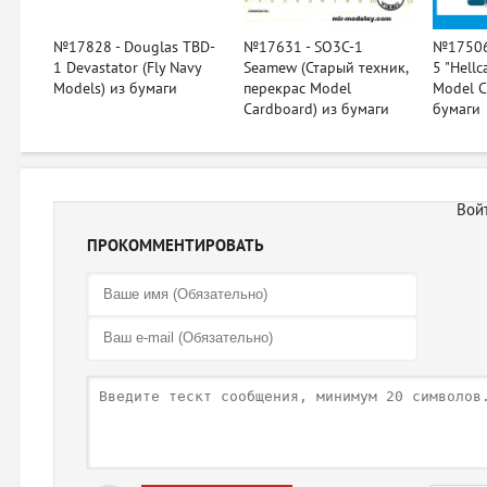
№17828 - Douglas TBD-
№17631 - SO3C-1
№17506
1 Devastator (Fly Navy
Seamew (Старый техник,
5 "Hellc
Models) из бумаги
перекрас Model
Model C
Cardboard) из бумаги
бумаги
ПРОКОММЕНТИРОВАТЬ