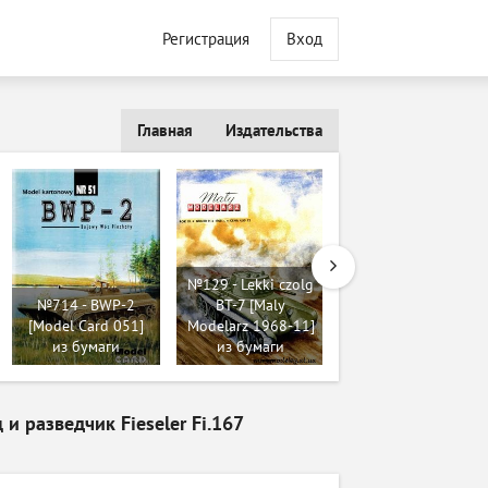
Регистрация
Вход
Главная
Издательства
№129 - Lekki czolg
№172 - VK 72.01
№714 - BWP-2
BT-7 [Maly
(K) [World of Paper
[Model Card 051]
Modelarz 1968-11]
Tanks 27] из
из бумаги
из бумаги
бумаги
разведчик Fieseler Fi.167