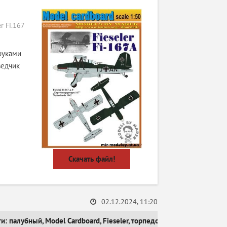
 Fi.167
руками
ведчик
Скачать файл!
02.12.2024, 11:20
ги:
палубный
,
Model Cardboard
,
Fieseler
,
торпедоносец
,
самолет-раз