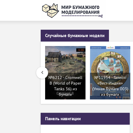
Случайные бумажные модели
№6212 - Cromwell
№11954 - Галеон
B (World of Paper
«Вест-Индия»
Tanks 36) из
(Умная Бумага 003)
бумаги
из бумаги
Панель навигации