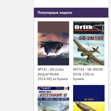
Популярные модели
№742 - IJN Zuiho
№5783 - SB-2M100
[Angraf Model
(Orlik 130) из
2014-06] из бумаги
бумаги