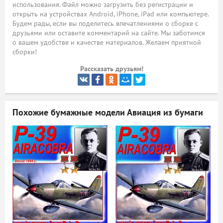
использования. Файл можно загрузить без регистрации и
открыть на устройствах Android, iPhone, iPad или компьютере.
ый
Будем рады, если вы поделитесь впечатлениями о сборке с
друзьями или оставите комментарий на сайте. Мы заботимся
о вашем удобстве и качестве материалов. Желаем приятной
сборки!
Рассказать друзьям!
Похожие бумажные модели
Авиация из бумаги