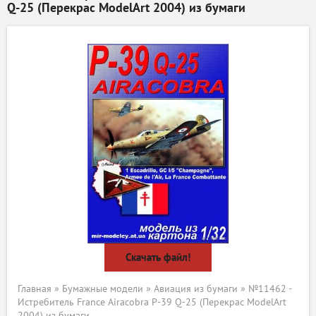
Q-25 (Перекрас ModelArt 2004) из бумаги
Скачать файл!
Главная
»
Бумажные модели
»
Авиация из бумаги
» №11462 -
Истребитель France Airacobra P-39 Q-25 (Перекрас ModelArt
2004) из бумаги