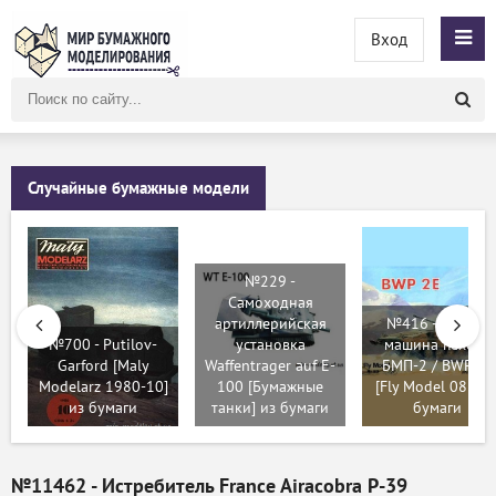
Вход
Поиск
по
сайту
Случайные бумажные модели
№229 -
Самоходная
артиллерийская
№416 - Боевая
№700 - Putilov-
установка
машина пехоты
Garford [Maly
Waffentrager auf E-
БМП-2 / BWP 2E
Modelarz 1980-10]
100 [Бумажные
[Fly Model 083] и
из бумаги
танки] из бумаги
бумаги
№11462 - Истребитель France Airacobra P-39