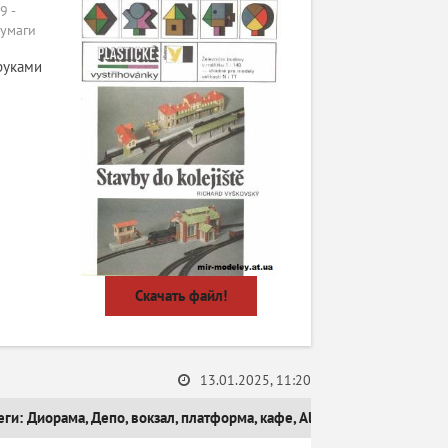
 -
бумаги
руками
Скачать файл!
13.01.2025, 11:20
еги:
Диорама
,
Депо
,
вокзал
,
платформа
,
кафе
,
Albatros