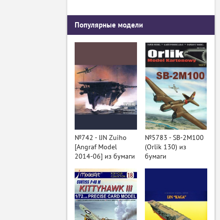
Популярные модели
№742 - IJN Zuiho
№5783 - SB-2M100
[Angraf Model
(Orlik 130) из
2014-06] из бумаги
бумаги