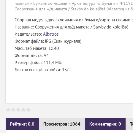
Главная
»
Бумажные модели
»
Архитектура из бумаги
» №11919
Сооружения для ж/д макета / Stavby do kolejiště (Albatros) из 
Сборная модель для склеивания из бумаги/картона своими 
Название: Сооружения для ж/д макета / Stavby do kolejiště
Издательство:
Albatros
Формат файла: JPG (Скан журнала)
Масштаб макета: 1:140
Формат листа: А4
Размер файла: 111,4 Мб.
Листов всего/выкройки: 13/
Рейтинг: 0.0
Просмотров: 1064
Комментарии: 0
Т