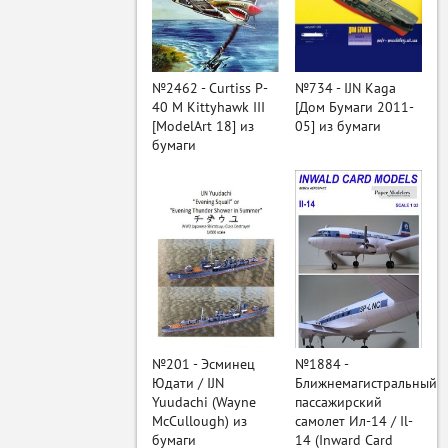
ый
№2462 - Curtiss P-
№734 - IJN Kaga
40 M Kittyhawk III
[Дом Бумаги 2011-
[ModelArt 18] из
05] из бумаги
бумаги
№201 - Эсминец
№1884 -
Юдати / IJN
Ближнемагистральный
Yuudachi (Wayne
пассажирский
McCullough) из
самолет Ил-14 / Il-
бумаги
14 (Inward Card