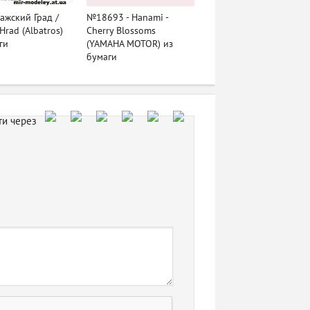
ажский Град /
№18693 - Hanami -
Hrad (Albatros)
Cherry Blossoms
ги
(YAMAHA MOTOR) из
бумаги