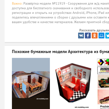
Важно:
Развёртка модели №11919 - Сооружения для ж/д макета /
доступна для бесплатного скачивания и свободного использов
регистрации и открыть на устройствах Android, iPhone, iPad и
поделитесь впечатлениями о сборке с друзьями или оставите 
вашем удобстве и качестве материалов. Желаем приятной сбо
Рассказать друзьям
Похожие бумажные модели
Архитектура из бума