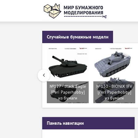
Случайные бумажные модели
№127 - Black Eagle
№130 - BIONIX IFV
[Peri Paperhobby]
[Peri Paperhobby]
из бумаги
из бумаги
Панель навигации