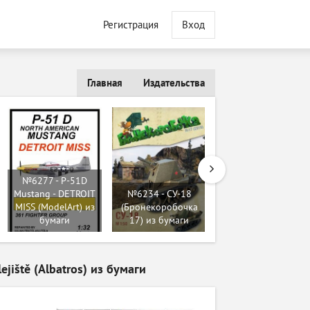
Регистрация
Вход
Главная
Издательства
№6277 - P-51D
Mustang - DETROIT
№6234 - СУ-18
№6273 - F-117
MISS (ModelArt) из
(Бронекоробочка
(ModelArt 28, 29)
бумаги
17) из бумаги
из бумаги
jiště (Albatros) из бумаги