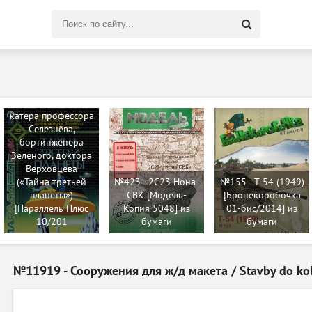
Поиск
по
сайту
№11932 -
Космические
катера профессора
Селезнёва,
бортинженера
Зелёного, доктора
Верховцева
(«Тайна третьей
№423 - 2C23 Нона-
№155 - T-54 (1949)
планеты»)
СВК [Модель-
[Бронекоробочка
[Параллель Плюс
Копия 5048] из
01-бис/2014] из
10/201
бумаги
бумаги
№11919 - Сооружения для ж/д макета / Stavby do kole