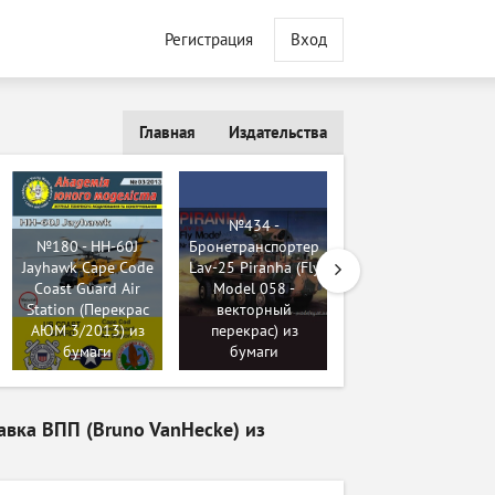
Регистрация
Вход
Главная
Издательства
№434 -
№180 - HH-60J
Бронетранспортер
Jayhawk Cape Code
Lav-25 Piranha (Fly
№102 - Non-line-
Coast Guard Air
Model 058 -
of-sight cannon
Station (Перекрас
векторный
(NLOS-C) prototype
АЮМ 3/2013) из
перекрас) из
[Peri Paperhobby]
бумаги
бумаги
из бумаги
авка ВПП (Bruno VanHecke) из