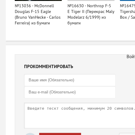
№13036 - McDonnell
№16630 - Northrop F-5
№16479 
Douglas F-15 Eagle
E Tiger II (Перекрас Maly
Tigersha
(Bruno VanHecke - Carlos
Modelarz 6/1999) из
Box / S
Ferreira) из бумаги
бумаги
ПРОКОММЕНТИРОВАТЬ