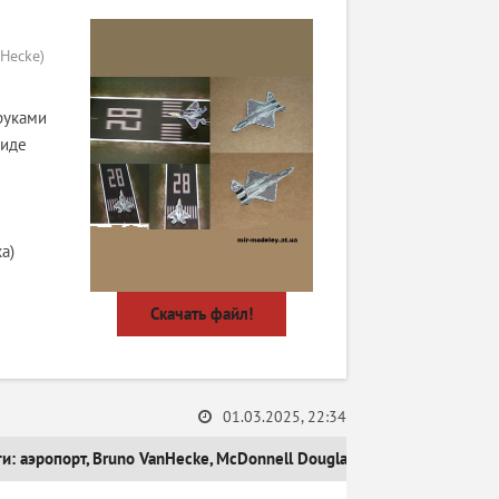
Hecke)
руками
виде
а)
Скачать файл!
01.03.2025, 22:34
ги:
аэропорт
,
Bruno VanHecke
,
McDonnell Douglas
,
истребитель
,
NOR