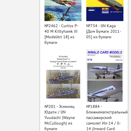
ый
№2462 - Curtiss P-
№734 - IJN Kaga
40 M Kittyhawk III
[Дом Бумаги 2011-
[ModelArt 18] из
05] из бумаги
бумаги
№201 - Эсминец
№1884 -
Юдати / IJN
Ближнемагистральный
Yuudachi (Wayne
пассажирский
McCullough) из
самолет Ил-14 / Il-
бумаги
14 (Inward Card