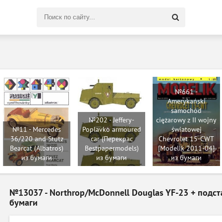
Поиск
по
сайту
№661 -
Amerykański
samochód
№202 - Jeffery-
ciężarowy z II wojny
№11 - Mercedes
Poplavko armoured
światowej
36/220 and Stutz
car (Перекрас
Chevrolet 15-CWT
Bearcat (Albatros)
Bestpapermodels)
[Modelik 2011-04]
из бумаги
из бумаги
из бумаги
№13037 - Northrop/McDonnell Douglas YF-23 + подст
бумаги