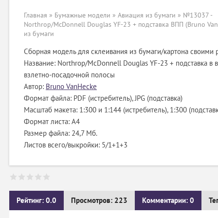
Главная
»
Бумажные модели
»
Авиация из бумаги
» №13037 -
Northrop/McDonnell Douglas YF-23 + подставка ВПП (Bruno Van
из бумаги
Сборная модель для склеивания из бумаги/картона своими 
Название: Northrop/McDonnell Douglas YF-23 + подставка в 
взлетно-посадочной полосы
Автор:
Bruno VanHecke
Формат файла: PDF (истребитель), JPG (подставка)
Масштаб макета: 1:300 и 1:144 (истребитель), 1:300 (подставк
Формат листа: А4
Размер файла: 24,7 Мб.
Листов всего/выкройки: 5/1+1+3
Рейтинг: 0.0
Просмотров: 223
Комментарии: 0
Те