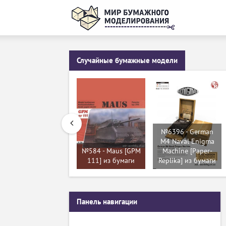
Случайные бумажные модели
№6396 - German
M4 Naval Enigma
№584 - Maus [GPM
Machine [Paper-
111] из бумаги
Replika] из бумаги
Панель навигации