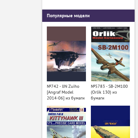
Популярные модели
№742 - IJN Zuiho
№5783 - SB-2M100
[Angraf Model
(Orlik 130) из
2014-06] из бумаги
бумаги