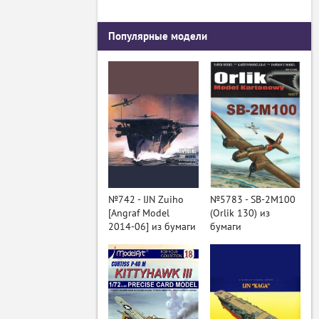
Популярные модели
№742 - IJN Zuiho
№5783 - SB-2M100
[Angraf Model
(Orlik 130) из
2014-06] из бумаги
бумаги