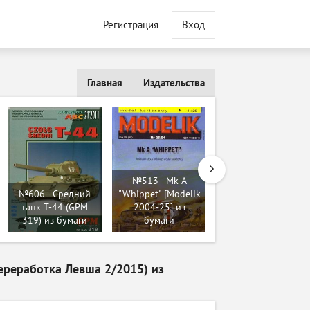
Регистрация
Вход
Главная
Издательства
№513 - Mk A
№667 - Tank Type 5
№606 - Средний
"Whippet" [Modelik
CHI-RI [Modelik
танк Т-44 (GPM
2004-25] из
2008-07] из
319) из бумаги
бумаги
бумаги
ереработка Левша 2/2015) из