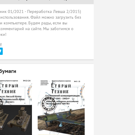
ник 01/2021 - Переработка Левша 2/2015)
 использования. Файл можно загрузить без
ли компьютере. Будем рады, если вы
комментарий на сайте. Мы заботимся о
рки!
!
бумаги