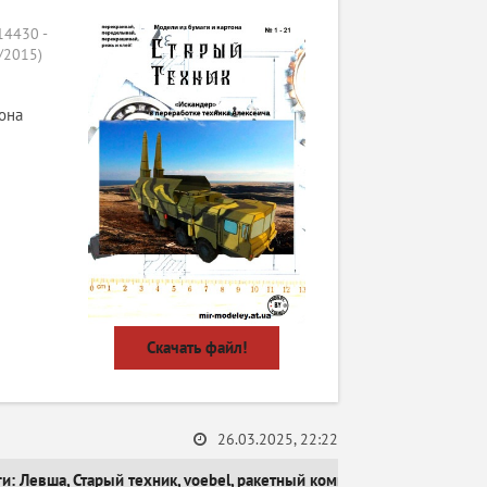
4430 -
/2015)
она
Скачать файл!
26.03.2025, 22:22
ги:
Левша
,
Старый техник
,
voebel
,
ракетный комплекс