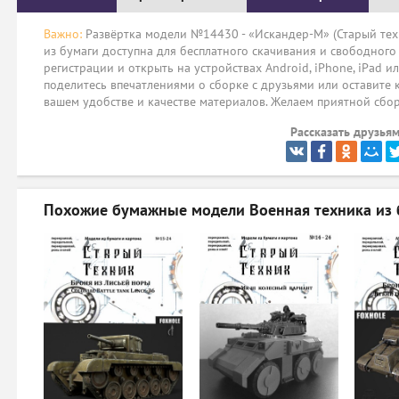
Важно:
Развёртка модели №14430 - «Искандер-М» (Старый тех
из бумаги доступна для бесплатного скачивания и свободного
регистрации и открыть на устройствах Android, iPhone, iPad и
поделитесь впечатлениями о сборке с друзьями или оставите 
вашем удобстве и качестве материалов. Желаем приятной сбо
Рассказать друзьям
Похожие бумажные модели
Военная техника из 