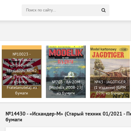
Поиск
по
сайту
№10023 -
Палубный
истребитель
Mitsubishi A6M2
Zero (Перекрас Три
Крапки -
№703 - BA-20M
№43 - JAGDTIGER
Fratelanutela) из
[Modelik 2008-23]
(1 издание) [GPM
бумаги
из бумаги
079] из бумаги
№14430 - «Искандер-М» (Старый техник 01/2021 - П
бумаги