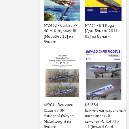
ый
№2462 - Curtiss P-
№734 - IJN Kaga
40 M Kittyhawk III
[Дом Бумаги 2011-
[ModelArt 18] из
05] из бумаги
бумаги
№201 - Эсминец
№1884 -
Юдати / IJN
Ближнемагистральный
Yuudachi (Wayne
пассажирский
McCullough) из
самолет Ил-14 / Il-
бумаги
14 (Inward Card