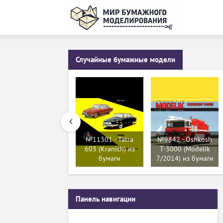
Случайные бумажные модели
№11301 - Tatra
№9842 - Oshkosh
603 (Kranich) из
T-3000 (Modelik
бумаги
7/2014) из бумаги
Панель навигации