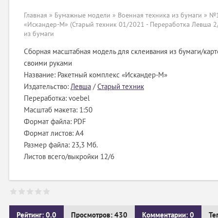
Главная
»
Бумажные модели
»
Военная техника из бумаги
» №1
«Искандер-М» (Старый техник 01/2021 - Переработка Левша 2
из бумаги
Сборная масштабная модель для склеивания из бумаги/карт
своими руками
Название: Ракетный комплекс «Искандер-М»
Издательство:
Левша
/
Старый техник
Переработка: voebel
Масштаб макета: 1:50
Формат файла: PDF
Формат листов: A4
Размер файла: 23,3 Мб.
Листов всего/выкройки 12/6
Рейтинг: 0.0
Просмотров: 430
Комментарии: 0
Те