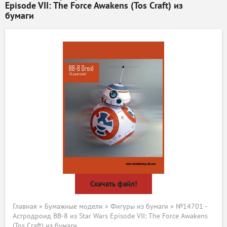
Episode VII: The Force Awakens (Tos Craft) из
бумаги
Скачать файл!
Главная
»
Бумажные модели
»
Фигуры из бумаги
» №14701 -
Астродроид BB-8 из Star Wars Episode VII: The Force Awakens
(Tos Craft) из бумаги