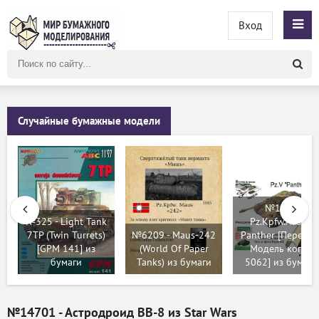
Вход
Поиск
по
сайту
Случайные бумажные модели
№181 -
№325 - Light Tank
Pz.Kpfw.Ausf G
7TP (Twin Turrets)
№6209 - Maus-242
Panther [Перекра
[GPM 141] из
(World Of Paper
Модель копия
бумаги
Tanks) из бумаги
5062] из бумаги
№14701 - Астродроид BB-8 из Star Wars