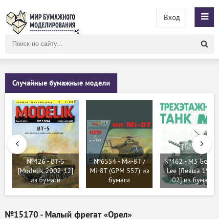
Вход
Поиск
по
сайту
Случайные бумажные модели
№426 - BT-5
№6554 - Ми-8Т /
№462 - M3 Genera
[Modelik 2002-12]
Mi-8T (GPM 557) из
Lee [Левша 1998
из бумаги
бумаги
02] из бумаги
№15170 - Малый фрегат «Орел»