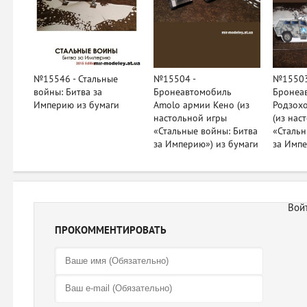
№15546 - Стальные
№15504 -
№15503
войны: Битва за
Бронеавтомобиль
Бронеа
Империю из бумаги
Amolo армии Кено (из
Родзох
настольной игры
(из нас
«Стальные войны: Битва
«Стальн
за Империю») из бумаги
за Импе
ПРОКОММЕНТИРОВАТЬ