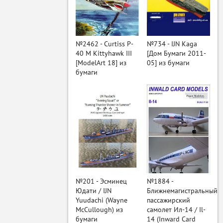
ый
№2462 - Curtiss P-
№734 - IJN Kaga
40 M Kittyhawk III
[Дом Бумаги 2011-
[ModelArt 18] из
05] из бумаги
бумаги
№201 - Эсминец
№1884 -
Юдати / IJN
Ближнемагистральный
Yuudachi (Wayne
пассажирский
McCullough) из
самолет Ил-14 / Il-
бумаги
14 (Inward Card