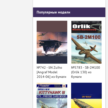
Популярные модели
№742 - IJN Zuiho
№5783 - SB-2M100
[Angraf Model
(Orlik 130) из
2014-06] из бумаги
бумаги