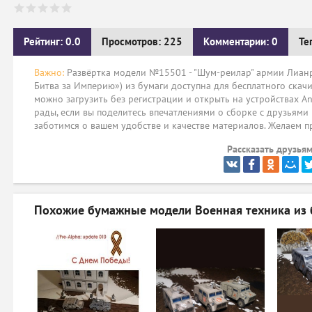
Рейтинг: 0.0
Просмотров: 225
Комментарии: 0
Те
Важно:
Развёртка модели №15501 - "Шум-реилар" армии Лианр
Битва за Империю») из бумаги доступна для бесплатного скач
можно загрузить без регистрации и открыть на устройствах An
рады, если вы поделитесь впечатлениями о сборке с друзьями
заботимся о вашем удобстве и качестве материалов. Желаем п
Рассказать друзьям
Похожие бумажные модели
Военная техника из 