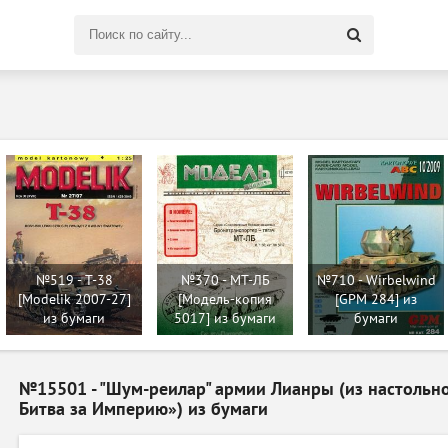
Поиск
по
сайту
№519 - T-38
№370 - MT-ЛБ
№710 - Wirbelwind
[Modelik 2007-27]
[Модель-копия
[GPM 284] из
из бумаги
5017] из бумаги
бумаги
№15501 - "Шум-реилар" армии Лианры (из настольн
Битва за Империю») из бумаги