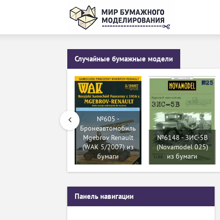
Случайные бумажные модели
№605 -
Бронеавтомобиль
Mgebrov Renault
№6148 - ЗИС-5В
(WAK 5/2007) из
(Novamodel 025)
бумаги
из бумаги
Панель навигации