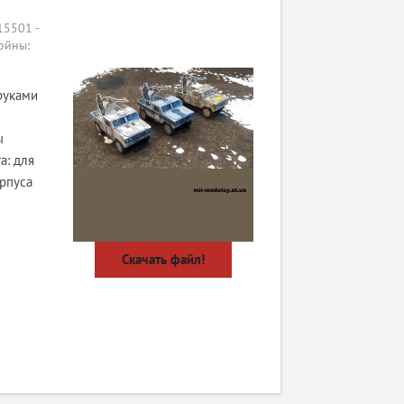
5501 -
ойны:
руками
ы
а: для
орпуса
Скачать файл!