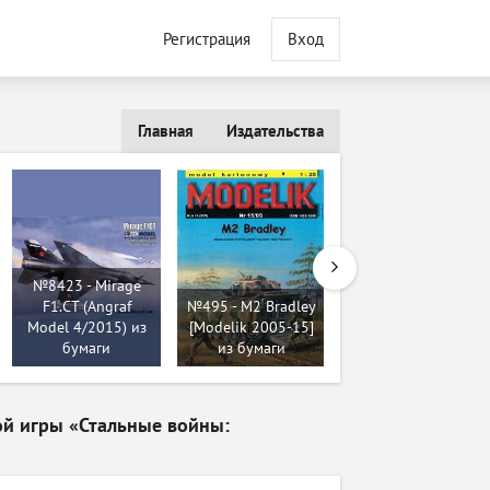
Регистрация
Вход
Главная
Издательства
№8423 - Mirage
F1.CT (Angraf
№495 - M2 Bradley
№375 - БМД-1
Model 4/2015) из
[Modelik 2005-15]
[Модель-копия
бумаги
из бумаги
5007] из бумаги
ой игры «Стальные войны: