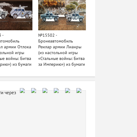
 -
№15502 -
втомобиль
Бронеавтомобиль
ол армии Отлока
Реилар армии Лианры
тольной игры
(из настольной игры
ые войны: Битва
«Стальные войны: Битва
рию») из бумаги
за Империю») из бумаги