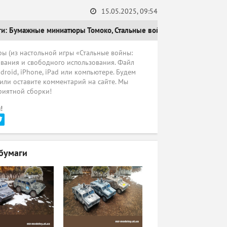
15.05.2025, 09:54
ги:
Бумажные миниатюры Томоко
,
Стальные войны
,
Пикап
,
настольн
ы (из настольной игры «Стальные войны:
ивания и свободного использования. Файл
droid, iPhone, iPad или компьютере. Будем
 или оставите комментарий на сайте. Мы
риятной сборки!
!
бумаги