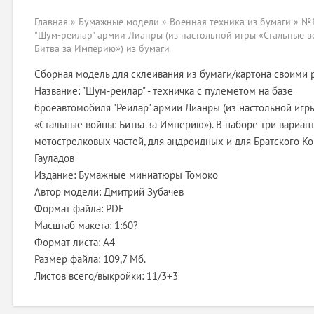
Главная
»
Бумажные модели
»
Военная техника из бумаги
» №1
"Шум-реилар" армии Лианры (из настольной игры «Стальные в
Битва за Империю») из бумаги
Сборная модель для склеивания из бумаги/картона своими 
Название: "Шум-реилар" - техничка с пулемётом на базе
броеавтомобиля "Реилар" армии Лианры (из настольной игр
«Стальные войны: Битва за Империю»). В наборе три вариант
мотострелковых частей, для андроидных и для Братского К
Гауладов
Издание: Бумажные миниатюры Томоко
Автор модели: Дмитрий Зубачёв
Формат файла: PDF
Масштаб макета: 1:60?
Формат листа: А4
Размер файла: 109,7 Мб.
Листов всего/выкройки: 11/3+3