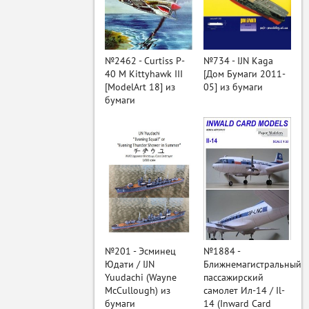
ый
№2462 - Curtiss P-
№734 - IJN Kaga
40 M Kittyhawk III
[Дом Бумаги 2011-
[ModelArt 18] из
05] из бумаги
бумаги
№201 - Эсминец
№1884 -
Юдати / IJN
Ближнемагистральный
Yuudachi (Wayne
пассажирский
McCullough) из
самолет Ил-14 / Il-
бумаги
14 (Inward Card