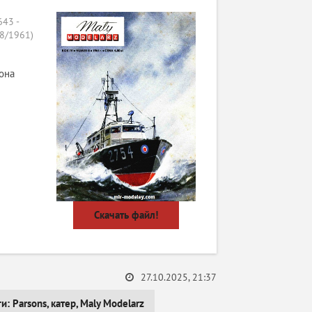
43 -
 8/1961)
она
Скачать файл!
27.10.2025, 21:37
ги:
Parsons
,
катер
,
Maly Modelarz