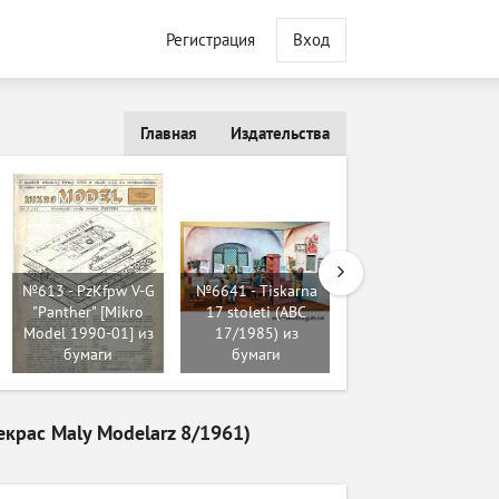
Регистрация
Вход
Главная
Издательства
№613 - PzKfpw V-G
№6641 - Tiskarna
№626 - Горная
"Panther" [Mikro
17 stoleti (ABC
трясогузка / Grey
Model 1990-01] из
17/1985) из
wagtail [Birdmobile
бумаги
бумаги
04] из бумаги
крас Maly Modelarz 8/1961)