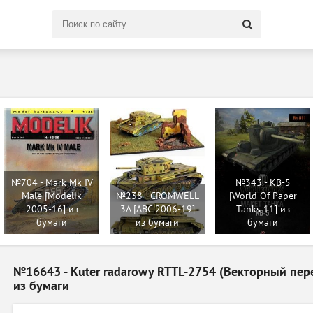
Поиск
по
сайту
№704 - Mark Mk IV
№343 - КВ-5
Male [Modelik
№238 - CROMWELL
[World Of Paper
2005-16] из
3A [ABC 2006-19]
Tanks 11] из
бумаги
из бумаги
бумаги
№16643 - Kuter radarowy RTTL-2754 (Векторный пере
из бумаги