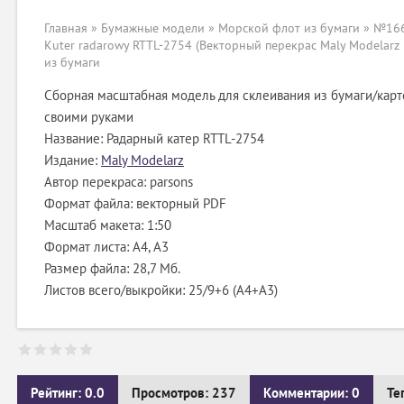
Главная
»
Бумажные модели
»
Морской флот из бумаги
» №166
Kuter radarowy RTTL-2754 (Векторный перекрас Maly Modelarz
из бумаги
Сборная масштабная модель для склеивания из бумаги/карт
своими руками
Название: Радарный катер RTTL-2754
Издание:
Maly Modelarz
Автор перекраса: parsons
Формат файла: векторный PDF
Масштаб макета: 1:50
Формат листа: А4, А3
Размер файла: 28,7 Мб.
Листов всего/выкройки: 25/9+6 (А4+А3)
Рейтинг: 0.0
Просмотров: 237
Комментарии: 0
Те