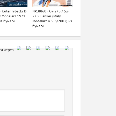
 Kuter rybacki B-
№18860 - Су-27Б / Su-
y Modelarz 1971-
27B Flanker (Maly
из бумаги
Modelarz 4-5-6/2003) из
бумаги