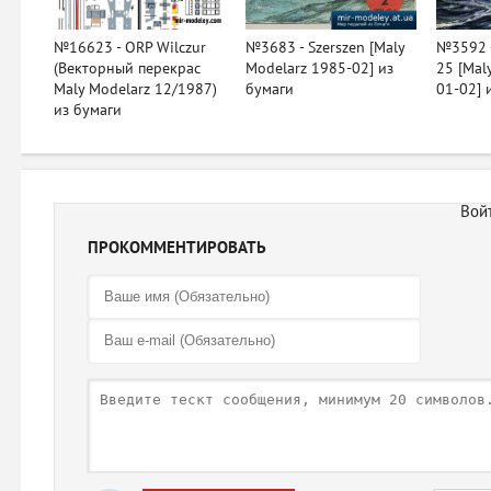
№16623 - ORP Wilczur
№3683 - Szerszen [Maly
№3592 -
(Векторный перекрас
Modelarz 1985-02] из
25 [Mal
Maly Modelarz 12/1987)
бумаги
01-02] 
из бумаги
ПРОКОММЕНТИРОВАТЬ