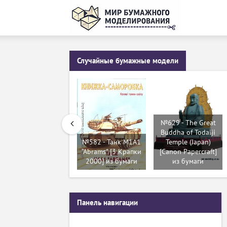
Случайные бумажные модели
№629 - The Great
Buddha of Todaiji
№582 - Танк M1A1
Temple (Japan)
"Abrams" [3 Крапки
[Canon Papercraft]
2000] из бумаги
из бумаги
Панель навигации