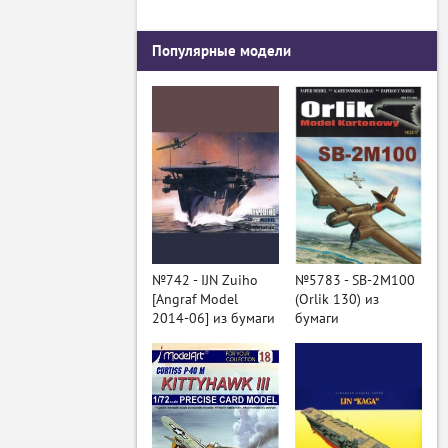
Популярные модели
№742 - IJN Zuiho
№5783 - SB-2M100
[Angraf Model
(Orlik 130) из
2014-06] из бумаги
бумаги