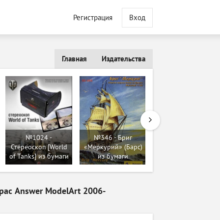
Регистрация
Вход
Главная
Издательства
№1024 -
№346 - Бриг
№614 - T-26 (1931-
Стереоскоп [World
«Меркурий» (Барс)
32) [Modelik 2007-
of Tanks] из бумаги
из бумаги
13] из бумаги
крас Answer ModelArt 2006-