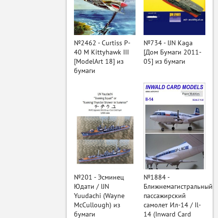
ый
№2462 - Curtiss P-
№734 - IJN Kaga
40 M Kittyhawk III
[Дом Бумаги 2011-
[ModelArt 18] из
05] из бумаги
бумаги
№201 - Эсминец
№1884 -
Юдати / IJN
Ближнемагистральный
Yuudachi (Wayne
пассажирский
McCullough) из
самолет Ил-14 / Il-
бумаги
14 (Inward Card