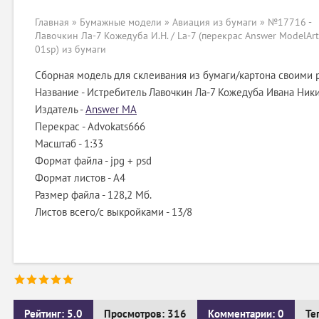
Главная
»
Бумажные модели
»
Авиация из бумаги
» №17716 -
Лавочкин Ла-7 Кожедуба И.Н. / La-7 (перекрас Answer ModelAr
01sp) из бумаги
Сборная модель для склеивания из бумаги/картона своими 
Название - Истребитель Лавочкин Ла-7 Кожедуба Ивана Ник
Издатель -
Answer MA
Перекрас - Advokats666
Масштаб - 1:33
Формат файла - jpg + psd
Формат листов - A4
Размер файла - 128,2 Мб.
Листов всего/с выкройками - 13/8
Рейтинг: 5.0
Просмотров: 316
Комментарии: 0
Те