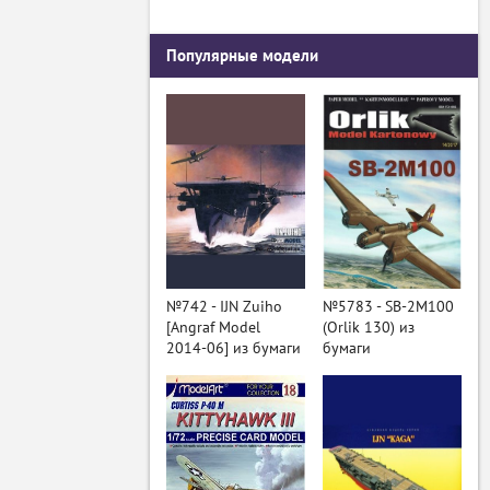
Популярные модели
№742 - IJN Zuiho
№5783 - SB-2M100
[Angraf Model
(Orlik 130) из
2014-06] из бумаги
бумаги