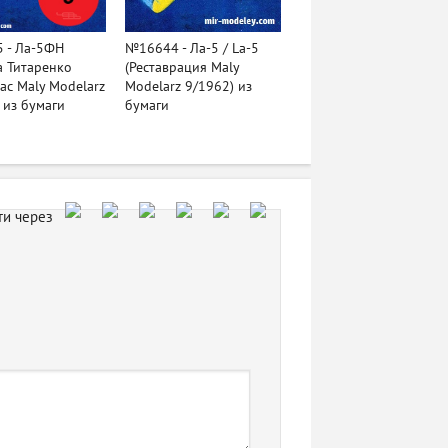
 - Ла-5ФН
№16644 - Ла-5 / La-5
а Титаренко
(Реставрация Maly
ас Maly Modelarz
Modelarz 9/1962) из
 из бумаги
бумаги