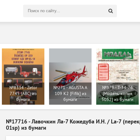
Поиск
по
сайту
№8334 - Zetor
№271 - AGUSTA A
№379 - T-34-76
7745 (ABC) из
109 K2 [Fifik] из
[Модель-копия
бумаги
бумаги
5052] из бумаги
№17716 - Лавочкин Ла-7 Кожедуба И.Н. / La-7 (пере
01sp) из бумаги