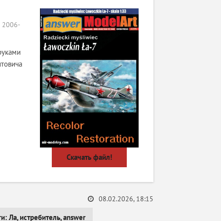
t 2006-
руками
итовича
Скачать файл!
08.02.2026, 18:15
ги:
Ла
,
истребитель
,
answer