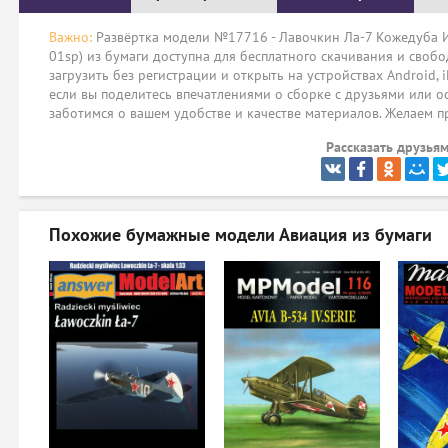
Важно:
Развёртка модели №17716 - Лавочкин Ла-7 Кожедуба И.Н
01sp) из бумаги доступна для бесплатного скачивания и своб
загрузить без регистрации и открыть на устройствах Android, 
если вы поделитесь впечатлениями о сборке с друзьями или о
заботимся о вашем удобстве и качестве материалов. Желаем п
Рассказать друзьям
Похожие бумажные модели
Авиация из бумаги