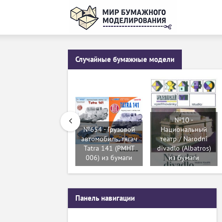
Случайные бумажные модели
№10 -
№654 - Грузовой
Национальный
автомобиль, тягач
театр / Narodni
Tatra 141 (PMHT
divadlo (Albatros)
006) из бумаги
из бумаги
Панель навигации