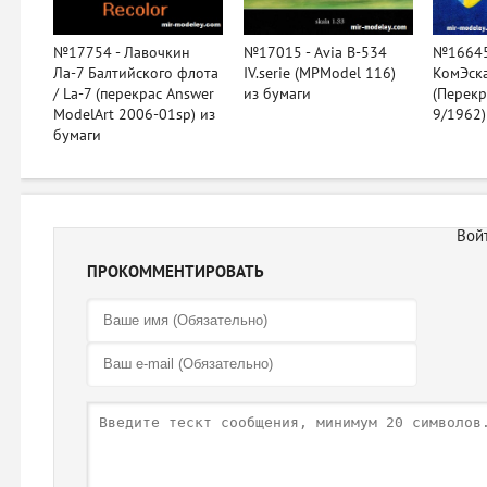
№17754 - Лавочкин
№17015 - Avia B-534
№16645
Ла-7 Балтийского флота
IV.serie (MPModel 116)
КомЭск
/ La-7 (перекрас Answer
из бумаги
(Перекр
ModelArt 2006-01sp) из
9/1962)
бумаги
ПРОКОММЕНТИРОВАТЬ