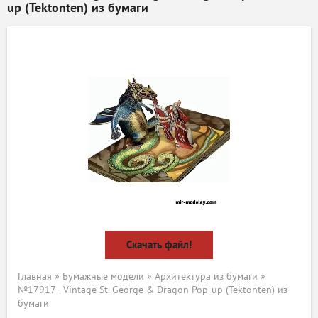
up (Tektonten) из бумаги
Скачать файл!
Главная
»
Бумажные модели
»
Архитектура из бумаги
»
№17917 - Vintage St. George & Dragon Pop-up (Tektonten) из
бумаги