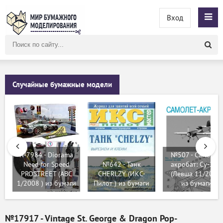
Вход
Поиск
по
сайту
Случайные бумажные модели
№7984 - Diorama
№507 - Самолет-
Need for Speed
№642 - Танк
акробат: Су-26М
PROSTREET (ABC
CHERLZY (ИКС-
(Левша 11/2018)
1/2008 ) из бумаги
Пилот ) из бумаги
из бумаги
№17917 - Vintage St. George & Dragon Pop-