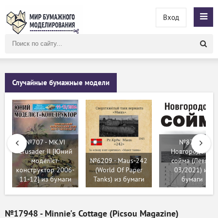
Вход
Поиск
по
сайту
Случайные бумажные модели
№707 - MK.VI
№8754 -
Crusader II [Юний
Новгородская
I
моделіст-
№6209 - Maus-242
сойма (Левша
а
конструктор 2006-
(World Of Paper
03/2021) из
11-12] из бумаги
Tanks) из бумаги
бумаги
№17948 - Minnie's Cottage (Picsou Magazine)