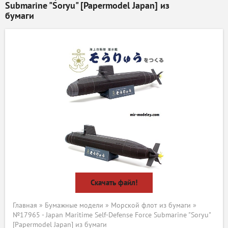
Submarine "Soryu" [Papermodel Japan] из
бумаги
Скачать файл!
Главная
»
Бумажные модели
»
Морской флот из бумаги
»
№17965 - Japan Maritime Self-Defense Force Submarine "Soryu"
[Papermodel Japan] из бумаги