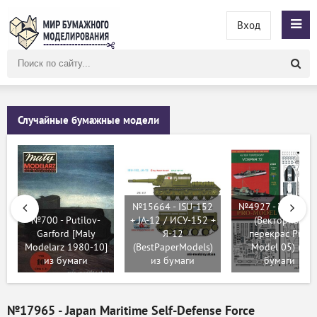
Вход
Поиск
по
сайту
Случайные бумажные модели
№15664 - ISU-152
№4927 - Vosper 7
№700 - Putilov-
+ JA-12 / ИСУ-152 +
(Векторный
Garford [Maly
Я-12
перекрас Pro-
Modelarz 1980-10]
(BestPaperModels)
Model 05) из
из бумаги
из бумаги
бумаги
№17965 - Japan Maritime Self-Defense Force