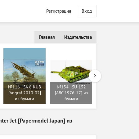
Регистрация
Вход
Главная
Издательства
№15 - USS Belleau
№116 - SA-6 KUB
№134 - SU-152
Wood [Maly
[Angraf 2010-02]
[ABC 1976-17] из
Modelarz 1992-11-
из бумаги
бумаги
12] из бумаги
hter Jet [Papermodel Japan] из