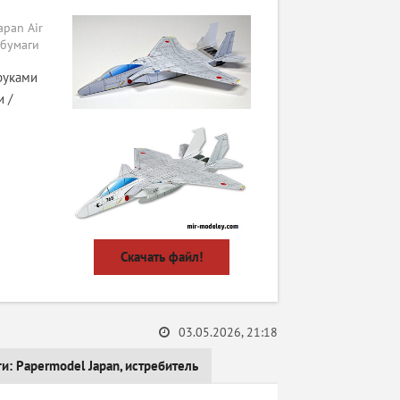
apan Air
з бумаги
руками
 /
Скачать файл!
03.05.2026, 21:18
ги:
Papermodel Japan
,
истребитель