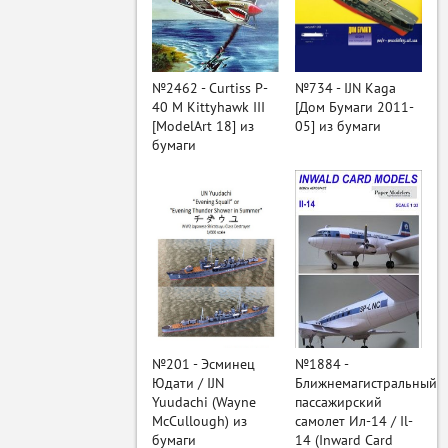
ый
№2462 - Curtiss P-
№734 - IJN Kaga
40 M Kittyhawk III
[Дом Бумаги 2011-
[ModelArt 18] из
05] из бумаги
бумаги
№201 - Эсминец
№1884 -
Юдати / IJN
Ближнемагистральный
Yuudachi (Wayne
пассажирский
McCullough) из
самолет Ил-14 / Il-
бумаги
14 (Inward Card