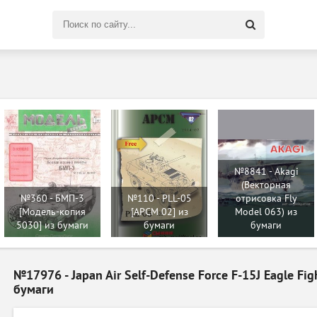
Поиск
по
сайту
№8841 - Akagi
(Векторная
№360 - БМП-3
№110 - PLL-05
отрисовка Fly
[Mодель-копия
[APCM 02] из
Model 063) из
5030] из бумаги
бумаги
бумаги
№17976 - Japan Air Self-Defense Force F-15J Eagle Fig
бумаги