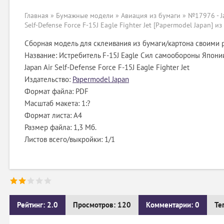
Главная
»
Бумажные модели
»
Авиация из бумаги
» №17976 - J
Self-Defense Force F-15J Eagle Fighter Jet [Papermodel Japan] и
Сборная модель для склеивания из бумаги/картона своими 
Название: Истребитель F-15J Eagle Сил самообороны Японии
Japan Air Self-Defense Force F-15J Eagle Fighter Jet
Издательство:
Papermodel Japan
Формат файла: PDF
Масштаб макета: 1:?
Формат листа: А4
Размер файла: 1,3 Мб.
Листов всего/выкройки: 1/1
Рейтинг: 2.0
Просмотров: 120
Комментарии: 0
Те