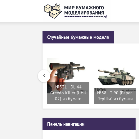
Случайные бумажные модели
№531 - DL-44
Greedo Killer [UHU
№88 - T-90 [Paper-
02] из бумаги
Replika] из бумаги
Панель навигации