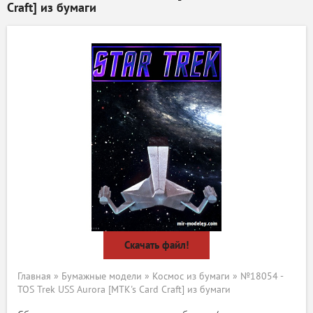
Craft] из бумаги
Скачать файл!
Главная
»
Бумажные модели
»
Космос из бумаги
» №18054 -
TOS Trek USS Aurora [MTK's Card Craft] из бумаги