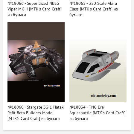
№18066 - Super Sized NBSG
№18065 - 350 Scale Akira
Viper MK-II [MTK's Card Craft]
Class [MTK's Card Craft] из
из бумаги
бумаги
№18060 - Stargate SG-1 Hatak
№18034 - TNG Era
Refit Beta Builders Model
Aquashuttle [MTK's Card Craft]
[MTK's Card Craft] из бумаги
из бумаги