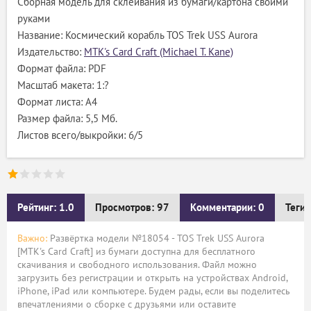
Сборная модель для склеивания из бумаги/картона своими
руками
Название: Космичеcкий корабль TOS Trek USS Aurora
Издательство:
MTK's Card Craft (Michael T. Kane)
Формат файла: PDF
Масштаб макета: 1:?
Формат листа: А4
Размер файла: 5,5 Мб.
Листов всего/выкройки: 6/5
Рейтинг: 1.0
Просмотров: 97
Комментарии: 0
Теги:
Важно:
Развёртка модели №18054 - TOS Trek USS Aurora
[MTK's Card Craft] из бумаги доступна для бесплатного
скачивания и свободного использования. Файл можно
загрузить без регистрации и открыть на устройствах Android,
iPhone, iPad или компьютере. Будем рады, если вы поделитесь
впечатлениями о сборке с друзьями или оставите