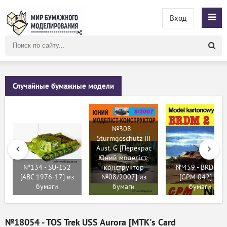
Вход
Поиск
по
сайту
Случайные бумажные модели
№308 -
Sturmgeschutz III
Aust. G [Перекрас
Юний моделіст-
№134 - SU-152
конструктор
№459 - BRDM 2
[ABC 1976-17] из
№08/2007] из
[GPM 042] из
бумаги
бумаги
бумаги
№18054 - TOS Trek USS Aurora [MTK's Card