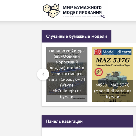
Случайные бумажные модели
№205 -
Эскадренный
миноносец Сигурэ
(яп. «Осенний
моросящий
дождь»), второй в
серии эсминцев
типа «Сирацую» / I
(Wayne
№550 - MAZ 537G
McCullough) из
(Modelli di carta) из
бумаги
бумаги
Панель навигации