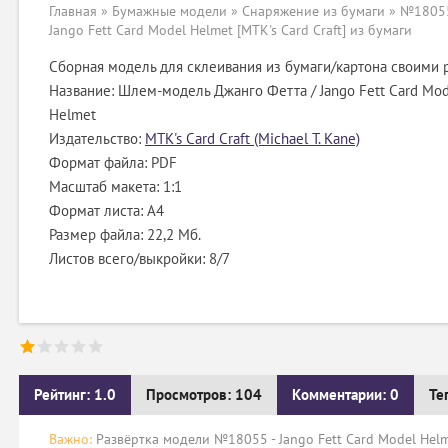
Главная
»
Бумажные модели
»
Снаряжение из бумаги
» №18055
Jango Fett Card Model Helmet [MTK's Card Craft] из бумаги
Сборная модель для склеивания из бумаги/картона своими 
Название: Шлем-модель Джанго Фетта / Jango Fett Card Mod
Helmet
Издательство:
MTK's Card Craft (Michael T. Kane)
Формат файла: PDF
Масштаб макета: 1:1
Формат листа: А4
Размер файла: 22,2 Мб.
Листов всего/выкройки: 8/7
Рейтинг: 1.0
Просмотров: 104
Комментарии: 0
Те
Важно:
Развёртка модели №18055 - Jango Fett Card Model Helme