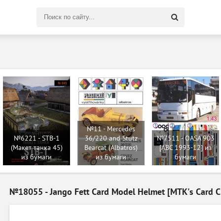
Поиск
по
сайту
№11 - Mercedes
№6221 - STB-1
36/220 and Stutz
№7511 - OASA 903
(Макет танка 45)
Bearcat (Albatros)
[ABC 1993-12] из
из бумаги
из бумаги
бумаги
№18055 - Jango Fett Card Model Helmet [MTK's Card C