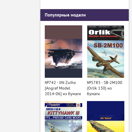
Популярные модели
№742 - IJN Zuiho
№5783 - SB-2M100
[Angraf Model
(Orlik 130) из
2014-06] из бумаги
бумаги