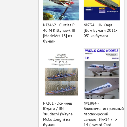
ый
№2462 - Curtiss P-
№734 - IJN Kaga
40 M Kittyhawk III
[Дом Бумаги 2011-
[ModelArt 18] из
05] из бумаги
бумаги
№201 - Эсминец
№1884 -
Юдати / IJN
Ближнемагистральный
Yuudachi (Wayne
пассажирский
McCullough) из
самолет Ил-14 / Il-
бумаги
14 (Inward Card