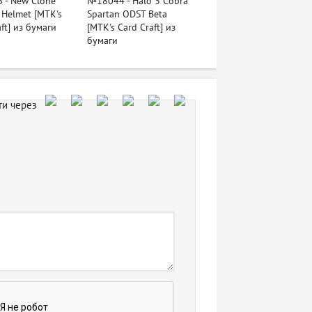
 - New Clone
№18044 - Halo 3 Cobra
 Helmet [MTK's
Spartan ODST Beta
ft] из бумаги
[MTK's Card Craft] из
бумаги