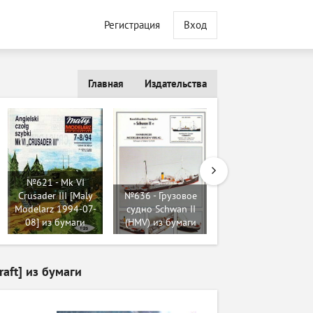
Регистрация
Вход
Главная
Издательства
№621 - Mk VI
№6290 - P-51D
Crusader III [Maly
№636 - Грузовое
Mustang - Penda-Ja
Modelarz 1994-07-
судно Schwan II
(ModelArt) из
08] из бумаги
(HMV) из бумаги
бумаги
raft] из бумаги