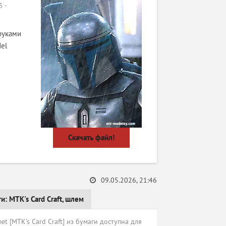
 -
руками
el
Скачать файл!
09.05.2026, 21:46
ги:
MTK's Card Craft
,
шлем
t [MTK's Card Craft] из бумаги доступна для