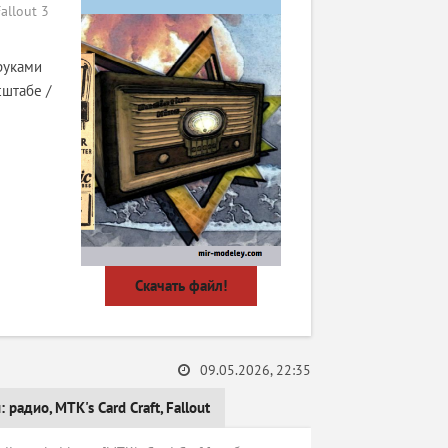
allout 3
руками
сштабе /
Скачать файл!
09.05.2026, 22:35
и:
радио
,
MTK's Card Craft
,
Fallout