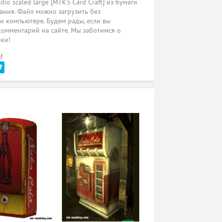
o scaled large [MTK's Card Craft] из бумаги
ания. Файл можно загрузить без
ли компьютере. Будем рады, если вы
комментарий на сайте. Мы заботимся о
рки!
!