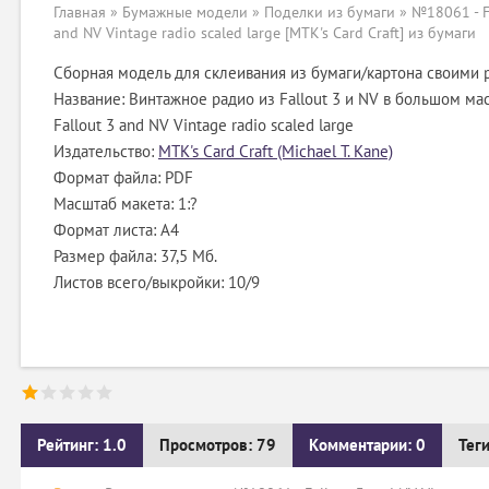
Главная
»
Бумажные модели
»
Поделки из бумаги
» №18061 - F
and NV Vintage radio scaled large [MTK's Card Craft] из бумаги
Сборная модель для склеивания из бумаги/картона своими 
Название: Винтажное радио из Fallout 3 и NV в большом ма
Fallout 3 and NV Vintage radio scaled large
Издательство:
MTK's Card Craft (Michael T. Kane)
Формат файла: PDF
Масштаб макета: 1:?
Формат листа: А4
Размер файла: 37,5 Мб.
Листов всего/выкройки: 10/9
Рейтинг: 1.0
Просмотров: 79
Комментарии: 0
Тег