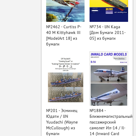
ый
№2462 - Curtiss P-
№734 - IJN Kaga
40 M Kittyhawk III
[Дом Бумаги 2011-
[ModelArt 18] из
05] из бумаги
бумаги
№201 - Эсминец
№1884 -
Юдати / IJN
Ближнемагистральный
Yuudachi (Wayne
пассажирский
McCullough) из
самолет Ил-14 / Il-
бумаги
14 (Inward Card