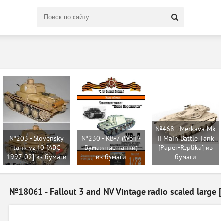
Поиск
по
сайту
№468 - Merkava Mk
№203 - Slovensky
№230 - КВ-7 (WoT -
II Main Battle Tank
tank vz.40 [ABC
Бумажные танки)
[Paper-Replika] из
1997-02] из бумаги
из бумаги
бумаги
№18061 - Fallout 3 and NV Vintage radio scaled large 