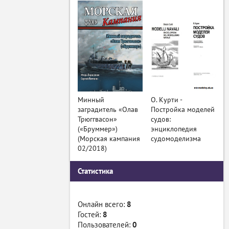
Минный
О. Курти -
заградитель «Олав
Постройка моделей
Трюггвасон»
судов:
(«Бруммер»)
энциклопедия
(Морская кампания
судомоделизма
02/2018)
Статистика
Онлайн всего:
8
Гостей:
8
Пользователей:
0