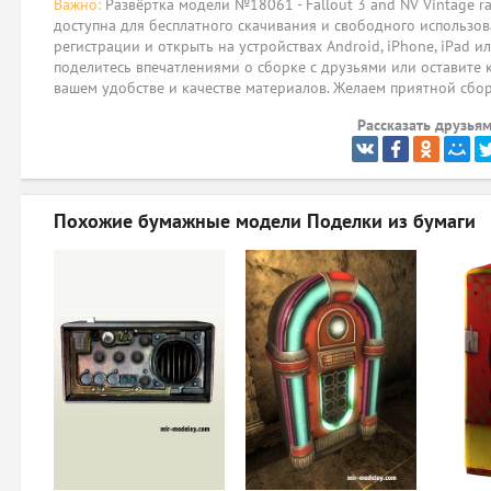
Важно:
Развёртка модели №18061 - Fallout 3 and NV Vintage radi
доступна для бесплатного скачивания и свободного использов
регистрации и открыть на устройствах Android, iPhone, iPad и
поделитесь впечатлениями о сборке с друзьями или оставите 
вашем удобстве и качестве материалов. Желаем приятной сбо
Рассказать друзьям
Похожие бумажные модели
Поделки из бумаги