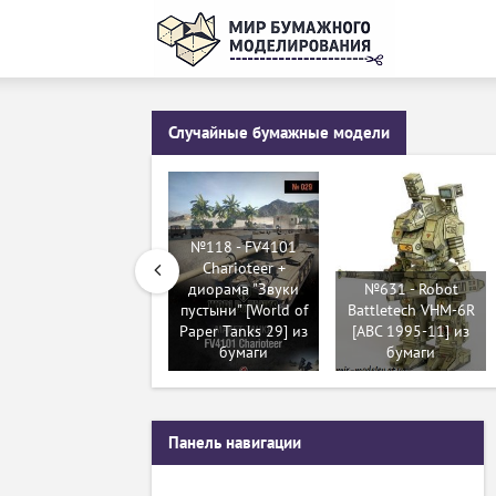
Случайные бумажные модели
№118 - FV4101
Charioteer +
диорама "Звуки
№631 - Robot
пустыни" [World of
Battletech VHM-6R
Paper Tanks 29] из
[ABC 1995-11] из
бумаги
бумаги
Панель навигации