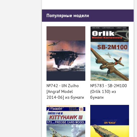
Популярные модели
№742 - IJN Zuiho
№5783 - SB-2M100
[Angraf Model
(Orlik 130) из
2014-06] из бумаги
бумаги