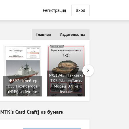
Регистрация
Вход
Главная
Издательства
№181 -
№11945 - Танкетка
Pz.Kpfw.Ausf G
№697 - Крейсер
TKS (NianegTanks
Panther [Перекрас
USS Ticonderoga
Models 07) из
Модель копия
(HMV) из бумаги
бумаги
5062] из бумаги
[MTK's Card Craft] из бумаги