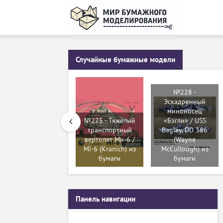
Случайные бумажные модели
№228 -
Эскадренный
миноносец
№275 - Тяжелый
«Бэгли» / USS
транспортный
Bagley, DD 386
вертолет Ми-6 /
(Wayne
Mi-6 (Kranich) из
McCullough) из
бумаги
бумаги
Панель навигации