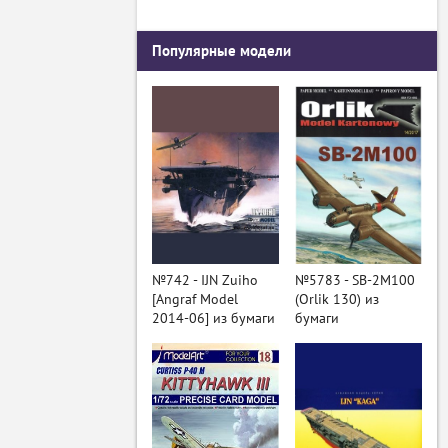
Популярные модели
№742 - IJN Zuiho
№5783 - SB-2M100
[Angraf Model
(Orlik 130) из
2014-06] из бумаги
бумаги