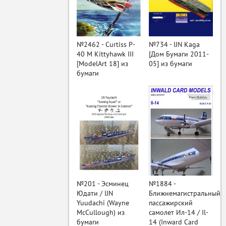
ый
№2462 - Curtiss P-
№734 - IJN Kaga
40 M Kittyhawk III
[Дом Бумаги 2011-
[ModelArt 18] из
05] из бумаги
бумаги
№201 - Эсминец
№1884 -
Юдати / IJN
Ближнемагистральный
Yuudachi (Wayne
пассажирский
McCullough) из
самолет Ил-14 / Il-
бумаги
14 (Inward Card