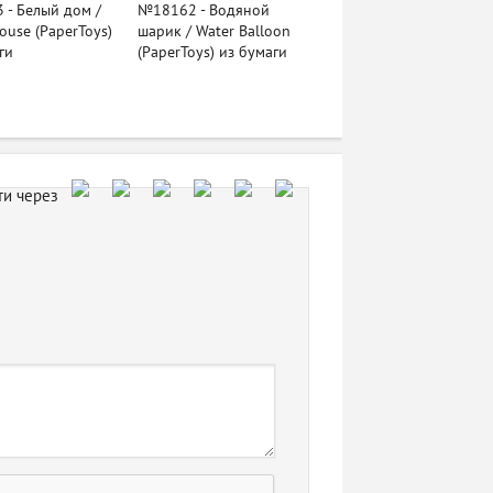
- Белый дом /
№18162 - Водяной
ouse (PaperToys)
шарик / Water Balloon
ги
(PaperToys) из бумаги