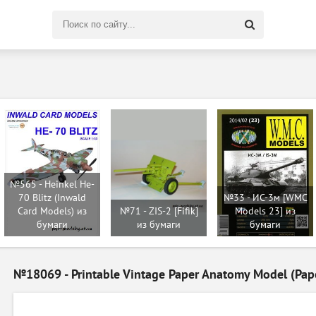
Поиск
по
сайту
№565 - Heinkel He-
70 Blitz (Inwald
№33 - ИС-3м [WMC
Card Models) из
№71 - ZIS-2 [Fifik]
Models 23] из
бумаги
из бумаги
бумаги
№18069 - Printable Vintage Paper Anatomy Model (Pap