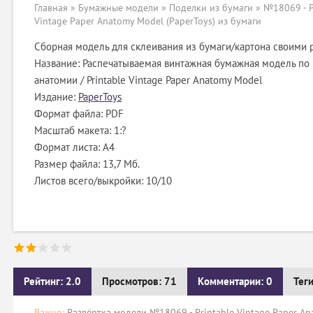
Главная
»
Бумажные модели
»
Поделки из бумаги
» №18069 - P
Vintage Paper Anatomy Model (PaperToys) из бумаги
Сборная модель для склеивания из бумаги/картона своими 
Название: Распечатываемая винтажная бумажная модель по
анатомии / Printable Vintage Paper Anatomy Model
Издание:
PaperToys
Формат файла: PDF
Масштаб макета: 1:?
Формат листа: А4
Размер файла: 13,7 Мб.
Листов всего/выкройки: 10/10
Рейтинг: 2.0
Просмотров: 71
Комментарии: 0
Тег
Важно:
Развёртка модели №18069 - Printable Vintage Paper An