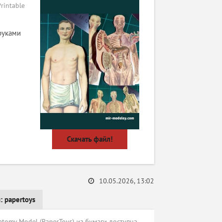
rintable
руками
Скачать файл!
10.05.2026, 13:02
и:
papertoys
atomy Model (PaperToys) из бумаги доступна