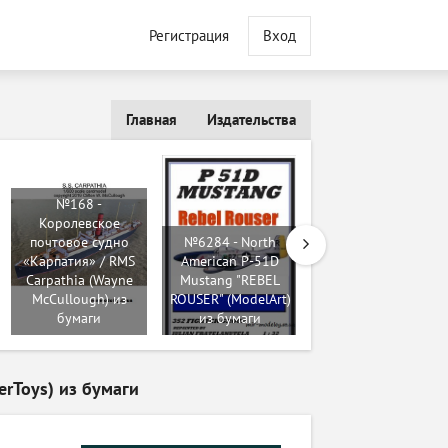
Регистрация
Вход
Главная
Издательства
№168 -
Королевское
почтовое судно
№6284 - North
«Карпатия» / RMS
American P-51D
№567 - Republic A-
Carpathia (Wayne
Mustang "REBEL
10 Thunderbolt II
McCullough) из
ROUSER" (ModelArt)
[Geli 062] из
бумаги
из бумаги
бумаги
erToys) из бумаги