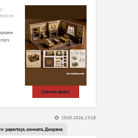
 -
oys) из
руками
riors
Скачать файл!
10.05.2026, 13:18
ги:
papertoys
,
комната
,
Диорама