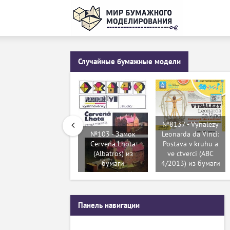
Случайные бумажные модели
№8137 - Vynalezy
№103 - Замок
Leonarda da Vinci:
Cervena Lhota
Postava v kruhu a
(Albatros) из
ve ctverci (ABC
бумаги
4/2013) из бумаги
Панель навигации