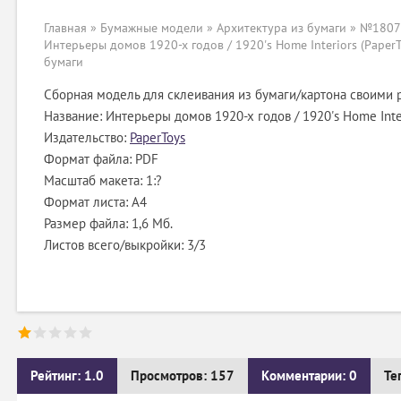
Главная
»
Бумажные модели
»
Архитектура из бумаги
» №18071
Интерьеры домов 1920-х годов / 1920's Home Interiors (PaperT
бумаги
Сборная модель для склеивания из бумаги/картона своими 
Название: Интерьеры домов 1920-х годов / 1920's Home Inte
Издательство:
PaperToys
Формат файла: PDF
Масштаб макета: 1:?
Формат листа: А4
Размер файла: 1,6 Мб.
Листов всего/выкройки: 3/3
Рейтинг: 1.0
Просмотров: 157
Комментарии: 0
Те