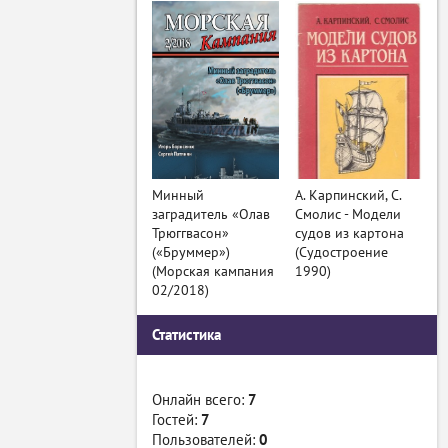
Минный
А. Карпинский, С.
заградитель «Олав
Смолис - Модели
Трюггвасон»
судов из картона
(«Бруммер»)
(Судостроение
(Морская кампания
1990)
02/2018)
Статистика
Онлайн всего:
7
Гостей:
7
Пользователей:
0