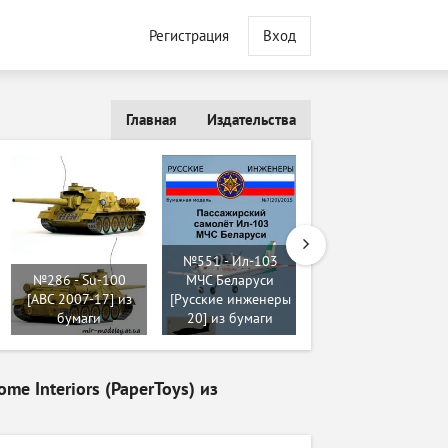
Регистрация
Вход
Главная
Издательства
№579 -
№551 - Ил-103
Многоцелевой
№286 - Su-100
МЧС Беларуси
вертолёт Bell UH-1
[ABC 2007-17] из
[Русские инженеры
Huey [Fiddlers
бумаги
20] из бумаги
Green] из бумаги
e Interiors (PaperToys) из