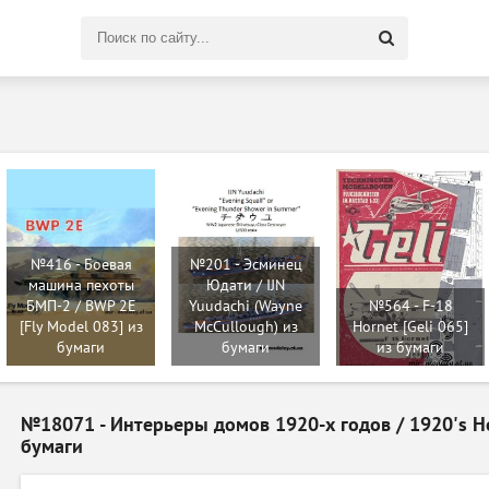
Поиск
по
сайту
№416 - Боевая
№201 - Эсминец
машина пехоты
Юдати / IJN
БМП-2 / BWP 2E
Yuudachi (Wayne
№564 - F-18
[Fly Model 083] из
McCullough) из
Hornet [Geli 065]
бумаги
бумаги
из бумаги
№18071 - Интерьеры домов 1920-х годов / 1920's Hom
бумаги