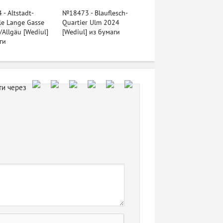
- Altstadt-
№18473 - Blauflesch-
e Lange Gasse
Quartier Ulm 2024
Allgäu [Wediul]
[Wediul] из бумаги
ги