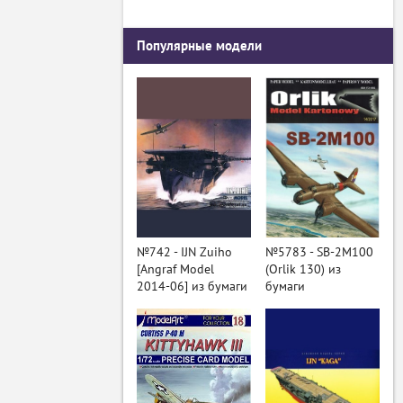
Популярные модели
№742 - IJN Zuiho
№5783 - SB-2M100
[Angraf Model
(Orlik 130) из
2014-06] из бумаги
бумаги