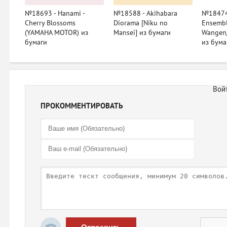
№18693 - Hanami -
№18588 - Akihabara
№18474 
Cherry Blossoms
Diorama [Niku no
Ensembl
(YAMAHA MOTOR) из
Mansei] из бумаги
Wangen/
бумаги
из бума
ПРОКОММЕНТИРОВАТЬ