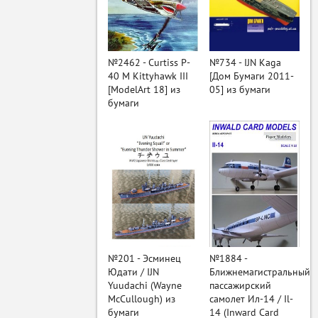
ый
№2462 - Curtiss P-
№734 - IJN Kaga
40 M Kittyhawk III
[Дом Бумаги 2011-
[ModelArt 18] из
05] из бумаги
бумаги
№201 - Эсминец
№1884 -
Юдати / IJN
Ближнемагистральный
Yuudachi (Wayne
пассажирский
McCullough) из
самолет Ил-14 / Il-
бумаги
14 (Inward Card