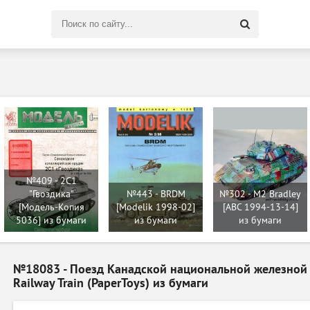
Поиск
по
сайту
№409 - 2C1
"Гвоздика"
№443 - BRDM
№302 - M2 Bradley
[Модель-Копия
[Modelik 1998-02]
[ABC 1994-13-14]
5036] из бумаги
из бумаги
из бумаги
№18083 - Поезд Канадской национальной железной д
Railway Train (PaperToys) из бумаги