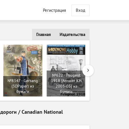
Регистрация
Вход
Главная
Издательства
№622 - Peugeot
№8347 - Gersang
1918 [Answer KH
№505 - Mbombe
(3DPaper) из
2003-03] из
[Peri Paperhobby]
бумаги
бумаги
из бумаги
ороги / Canadian National