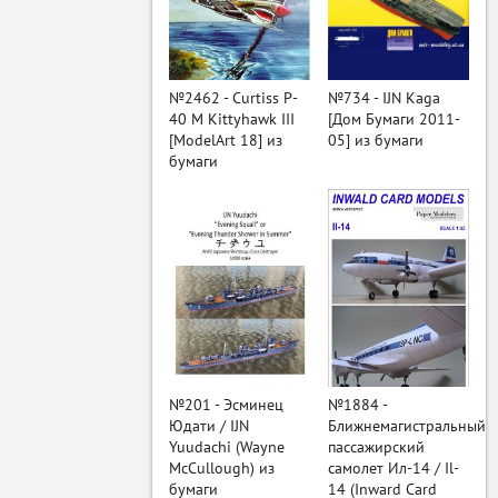
ый
№2462 - Curtiss P-
№734 - IJN Kaga
40 M Kittyhawk III
[Дом Бумаги 2011-
[ModelArt 18] из
05] из бумаги
бумаги
№201 - Эсминец
№1884 -
Юдати / IJN
Ближнемагистральный
Yuudachi (Wayne
пассажирский
McCullough) из
самолет Ил-14 / Il-
бумаги
14 (Inward Card