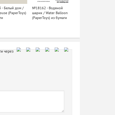
- Белый дом /
№18162 - Водяной
ouse (PaperToys)
шарик / Water Balloon
ги
(PaperToys) из бумаги