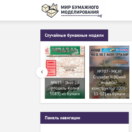
Случайные бумажные модели
№707 - MK.VI
Crusader II [Юний
№615 - Skot-2A
моделіст-
[Модель-Копия
конструктор 2006-
5083] из бумаги
11-12] из бумаги
Панель навигации