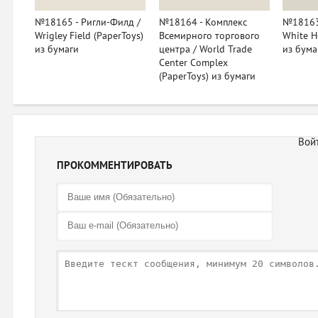
№18165 - Ригли-Филд /
№18164 - Комплекс
№18163 
Wrigley Field (PaperToys)
Всемирного торгового
White H
из бумаги
центра / World Trade
из бума
Center Complex
(PaperToys) из бумаги
ПРОКОММЕНТИРОВАТЬ