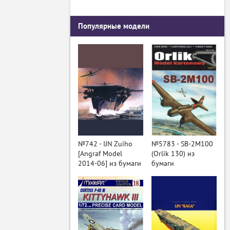
Популярные модели
№742 - IJN Zuiho
№5783 - SB-2M100
[Angraf Model
(Orlik 130) из
2014-06] из бумаги
бумаги