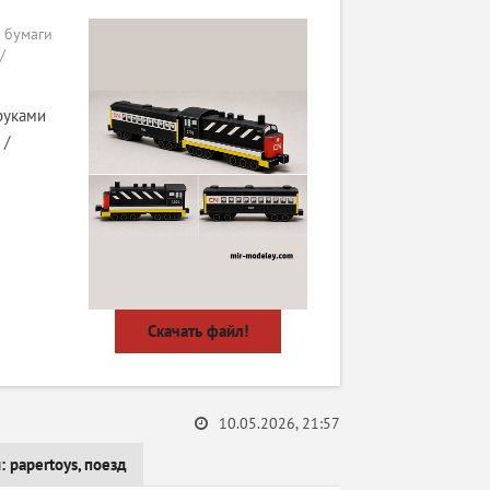
 бумаги
/
руками
 /
Скачать файл!
10.05.2026, 21:57
и:
papertoys
,
поезд