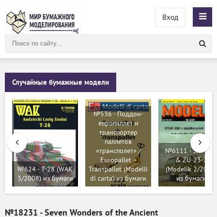
Вход
Поиск
по
сайту
Случайные бумажные модели
№536 - Поддон-
европаллет и
транспортер
паллетов
«трансполет» /
№6111 - Star 26
Europallet +
& ZU-23-2
№624 - Т-28 (WAK
Transpallet (Modelli
(Modelik 2/2004)
3/2008) из бумаги
di carta) из бумаги
из бумаги
№18231 - Seven Wonders of the Ancient