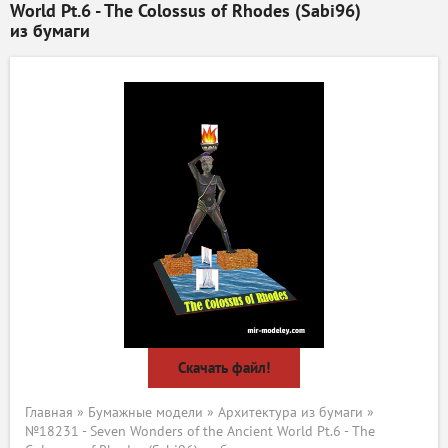
World Pt.6 - The Colossus of Rhodes (Sabi96)
из бумаги
Скачать файл!
Главная
»
Бумажные модели
»
Архитектура из бумаги
»
№18231 - Seven Wonders of the Ancient World Pt.6 - The