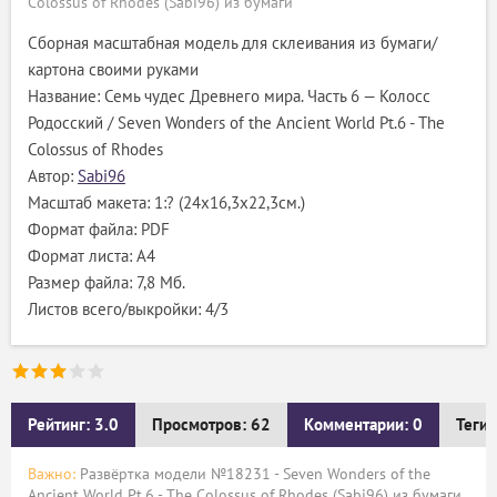
Colossus of Rhodes (Sabi96) из бумаги
Сборная масштабная модель для склеивания из бумаги/
картона своими руками
Название: Семь чудес Древнего мира. Часть 6 — Колосс
Родосский / Seven Wonders of the Ancient World Pt.6 - The
Colossus of Rhodes
Автор:
Sabi96
Масштаб макета: 1:? (24х16,3х22,3см.)
Формат файла: PDF
Формат листа: А4
Размер файла: 7,8 Мб.
Листов всего/выкройки: 4/3
Рейтинг: 3.0
Просмотров: 62
Комментарии: 0
Теги:
Важно:
Развёртка модели №18231 - Seven Wonders of the
Ancient World Pt.6 - The Colossus of Rhodes (Sabi96) из бумаги