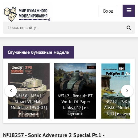
Вход
Поиск
по
сайту
Случайные бумажные модели
№156 - M5A1
№342 - Renault FT
Stuart VI [Maly
[World Of Paper
№712 - PzKpfw II
Modelarz 1990-03]
Tanks 012] из
Ausf.C [Model Car
из бумаги
бумаги
041] из бумаги
№18257 - Sonic Adventure 2 Special Pt.1 -