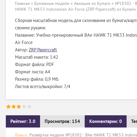
Главная
»
Бумажные модели
»
Авиация из бумаги
» №18302 - 
HAWK T1 MK53 Indonesian Air Force (ZRP Papercraft) из бумаги
Сборная масштабная модель для склеивания из бумаги/карт
своими руками
Название: Учебно-тренировочный BAe HAWK T1 MK53 Indon
Air Force
Автор:
ZRP Papercraft
Масштаб макета: 1:42
Формат файла: PDF
Формат листа: А4
Размер файла: 0,9 Мб.
Листов всего/выкройки: 7/4
Рейтинг: 3.0
Просмотров: 154
Комментарии: 0
Те
Важно:
Развёртка модели №18302 - BAe HAWK T1 MK53 Indonesia