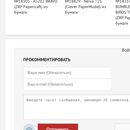
№18305 - AS202 BRAVO
№18829 - Neiva T25
№18314
(ZRP Papercraft) из
(Clever PaperModel) из
BUMBLE
бумаги
бумаги
BIRDS 
(ZRP Pap
бумаги
ПРОКОММЕНТИРОВАТЬ
Отправить