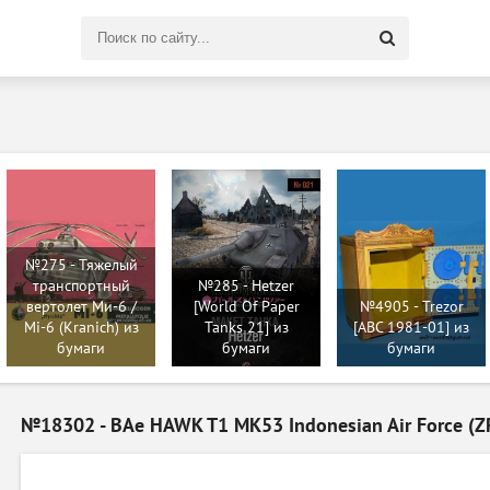
Поиск
по
сайту
№275 - Тяжелый
транспортный
№285 - Hetzer
вертолет Ми-6 /
[World Of Paper
№4905 - Trezor
Mi-6 (Kranich) из
Tanks 21] из
[ABC 1981-01] из
бумаги
бумаги
бумаги
№18302 - BAe HAWK T1 MK53 Indonesian Air Force (ZR