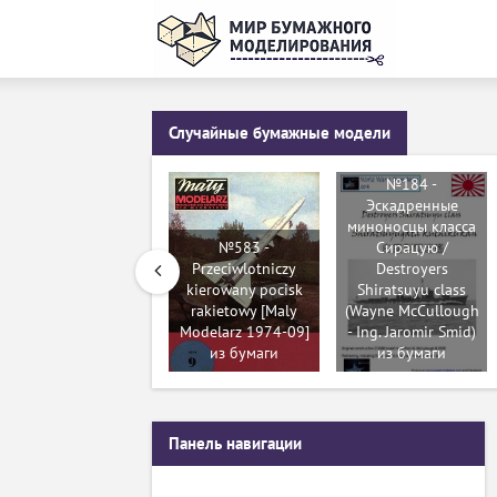
Случайные бумажные модели
№184 -
Эскадренные
миноносцы класса
№583 -
Сирацую /
Przeciwlotniczy
Destroyers
kierowany pocisk
Shiratsuyu class
rakietowy [Maly
(Wayne McCullough
Modelarz 1974-09]
- Ing. Jaromir Smid)
из бумаги
из бумаги
Панель навигации