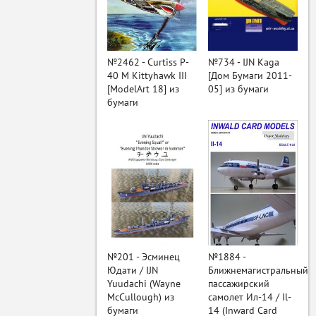
ый
№2462 - Curtiss P-
№734 - IJN Kaga
40 M Kittyhawk III
[Дом Бумаги 2011-
[ModelArt 18] из
05] из бумаги
бумаги
№201 - Эсминец
№1884 -
Юдати / IJN
Ближнемагистральный
Yuudachi (Wayne
пассажирский
McCullough) из
самолет Ил-14 / Il-
бумаги
14 (Inward Card