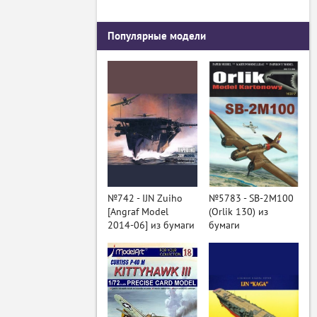
Популярные модели
№742 - IJN Zuiho
№5783 - SB-2M100
[Angraf Model
(Orlik 130) из
2014-06] из бумаги
бумаги