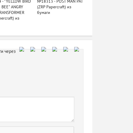
 - "YELLOW BIRD
№18313 - POST MAN PAT
 BEE" ANGRY
(ZRP Papercraft) из
TRANSFORMER
бумаги
ercraft) из