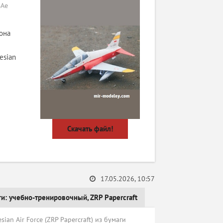
BAe
она
esian
Скачать файл!
17.05.2026, 10:57
ги:
учебно-тренировочный
,
ZRP Papercraft
n Air Force (ZRP Papercraft) из бумаги