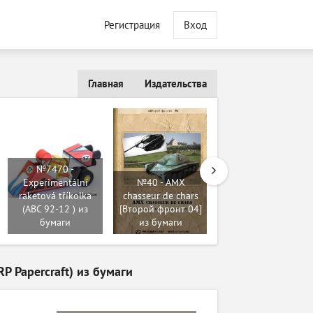
Регистрация
Вход
Главная
Издательства
№7470 -
Experimentální
№40 - AMX
raketová tříkolka
chasseur de chars
№364 - T-34-85
(ABC 92-12 ) из
[Второй фронт 04]
[Модель-копия
бумаги
из бумаги
5053] из бумаги
P Papercraft) из бумаги