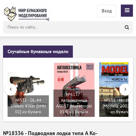
Вход
Поиск
по
сайту
Случайные бумажные модели
№6137 -
№531 - DL-44
Автолестница
№511 - Horch 1a
Greedo Killer [UHU
АЛГ-17 (Novamodel
[Modelik 2002-13
02] из бумаги
014) из бумаги
из бумаги
№18336 - Подводная лодка типа A Ko-