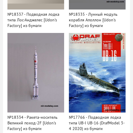
№18337 - Подводная лодка
№18335 - Лунный модуль
типа Лос-Анджелес [Udon's
корабля Аполлон [Udon's
Factory] из бумаги
Factory] из бумаги
№18334 - Ракета-носитель
№17766 - Подводная лодка
Великий поход-2F [Udon's
типа UB-I UB-16 (DrafModel 3-
Factory] из бумаги
4 2020) из бумаги