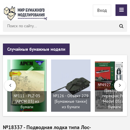
Вход
Поиск
по
сайту
Случайные бумажные модели
№4927 - Vosper 7
(Векторный
№111 - PLZ-05
№126 - Объект 279
перекрас Pro-
[APCM 03] из
[Бумажные танки]
Model 05) из
бумаги
из бумаги
бумаги
№18337 - Подводная лодка типа Лос-