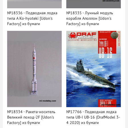
№18336 - Подводная лодка
№18335 - Лунный модуль
типа A Ko-hyoteki [Udon's
корабля Аполлон [Udon's
Factory] из бумаги
Factory] из бумаги
№18334 - Ракета-носитель
№17766 - Подводная лодка
Великий поход-2F [Udon's
типа UB-I UB-16 (DrafModel 3-
Factory] из бумаги
4 2020) из бумаги