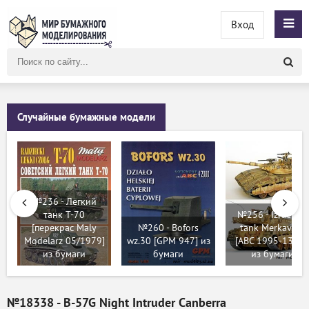
Вход
Поиск
по
сайту
Случайные бумажные модели
№236 - Лёгкий
танк Т-70
№256 - Izraelsky
[перекрас Maly
№260 - Bofors
tank Merkava II
Modelarz 05/1979]
wz.30 [GPM 947] из
[ABC 1995-13-15
из бумаги
бумаги
из бумаги
№18338 - B-57G Night Intruder Canberra