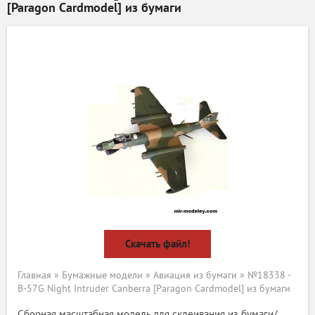
[Paragon Cardmodel] из бумаги
Скачать файл!
Главная
»
Бумажные модели
»
Авиация из бумаги
» №18338 -
B-57G Night Intruder Canberra [Paragon Cardmodel] из бумаги
Сборная масштабная модель для склеивания из бумаги/