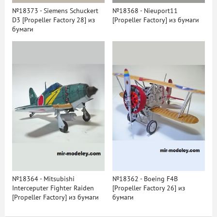
№18373 - Siemens Schuckert
№18368 - Nieuport11
D3 [Propeller Factory 28] из
[Propeller Factory] из бумаги
бумаги
№18364 - Mitsubishi
№18362 - Boeing F4B
Interceputer Fighter Raiden
[Propeller Factory 26] из
[Propeller Factory] из бумаги
бумаги