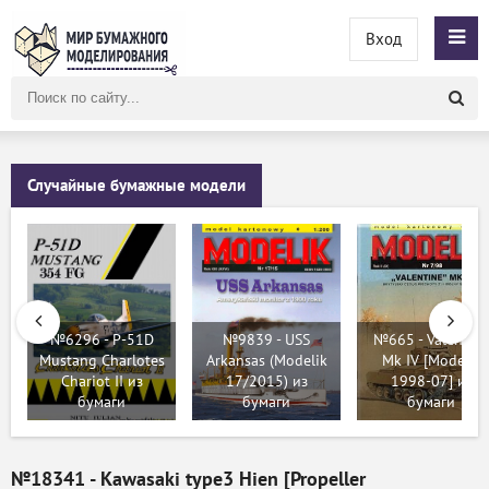
Вход
Поиск
по
сайту
Случайные бумажные модели
№6296 - P-51D
№9839 - USS
№665 - Valentine
Mustang Charlotes
Arkansas (Modelik
Mk IV [Modelik
Chariot II из
17/2015) из
1998-07] из
бумаги
бумаги
бумаги
№18341 - Kawasaki type3 Hien [Propeller