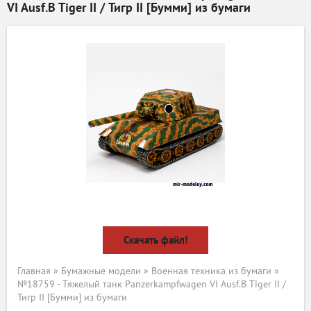
VI Ausf.B Tiger II / Тигр II [Бумми] из бумаги
Скачать файл!
Главная
»
Бумажные модели
»
Военная техника из бумаги
»
№18759 - Тяжелый танк Panzerkampfwagen VI Ausf.B Tiger II /
Тигр II [Бумми] из бумаги