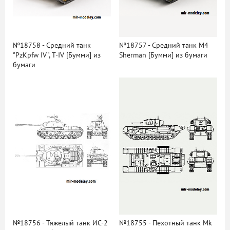
№18758 - Средний танк
№18757 - Средний танк M4
"PzKpfw IV", T-IV [Бумми] из
Sherman [Бумми] из бумаги
бумаги
№18756 - Тяжелый танк ИС-2
№18755 - Пехотный танк Mk