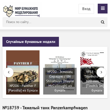
Вход
Поиск
по
сайту
Случайные бумажные модели
№200 - Эсминец
№58 - Type 97
Сирацую / IJN
Shinhoto Chi-Ha
Shiratsuyu (Wayne
120-mm; Ho-K
№206 - Panther F
McCullough) из
[Tinchik 04] из
[Parodia] из бумаги
бумаги
бумаги
№18759 - Тяжелый танк Panzerkampfwagen