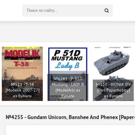
Поиск
по
сайту
№6281 - P-51D
№519 - T-38
Mustang - LADY B
№130 - BIONIX IFV
[Modelik 2007-27]
(ModelArt) из
[Peri Paperhobby]
из бумаги
бумаги
из бумаги
№4255 - Gundam Unicorn, Banshee And Phenex [Paper-re