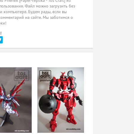
henex [Paper-replika - Tos Craft] из
пользования. Файл можно загрузить без
ли компьютере. Будем рады, если вы
комментарий на сайте. Мы заботимся о
рки!
!