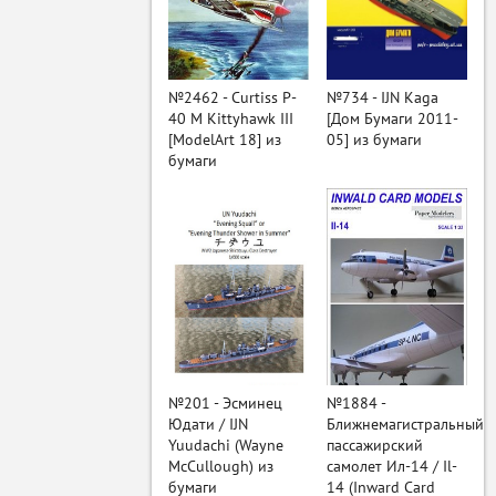
ый
№2462 - Curtiss P-
№734 - IJN Kaga
40 M Kittyhawk III
[Дом Бумаги 2011-
[ModelArt 18] из
05] из бумаги
бумаги
№201 - Эсминец
№1884 -
Юдати / IJN
Ближнемагистральный
Yuudachi (Wayne
пассажирский
McCullough) из
самолет Ил-14 / Il-
бумаги
14 (Inward Card