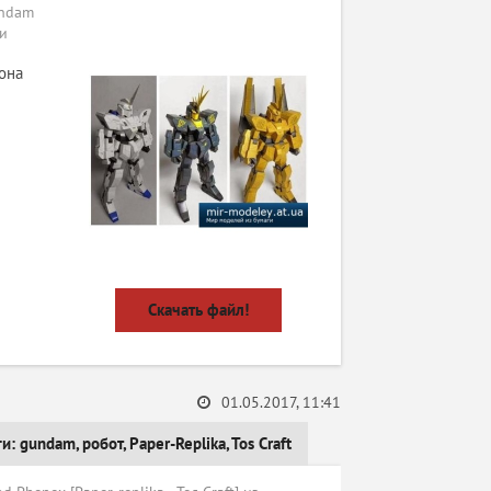
undam
ги
она
Скачать файл!
01.05.2017, 11:41
ги:
gundam
,
робот
,
Paper-Replika
,
Tos Craft