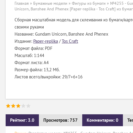
Главная
»
Бумажные модели
»
Фигуры из бумаги
» №4255 - G
Unicorn, Banshee And Phenex [Paper-replika - Tos Craft] из бума
Сборная масштабная модель для склеивания из бумаги/карт
своими руками
Название: Gundam Unicorn, Banshee And Phenex
Издание:
Paper-replika
/
Tos Craft
Формат файла: PDF
Масштаб: 1:144
Формат листа: А4
Размер файла: 13,2 Мб.
Листов всего/выкройки: 29/7+6+16
Рейтинг: 3.0
Просмотров: 757
Комментарии: 0
Те