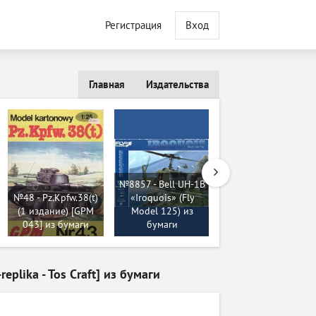
Регистрация
Вход
Главная
Издательства
№8857 - Bell UH-1B
№48 - Pz.Kpfw.38(t)
«Iroquois» (Fly
№6148 - ЗИС-5В
(1 издание) [GPM
Model 125) из
(Novamodel 025)
043] из бумаги
бумаги
из бумаги
plika - Tos Craft] из бумаги