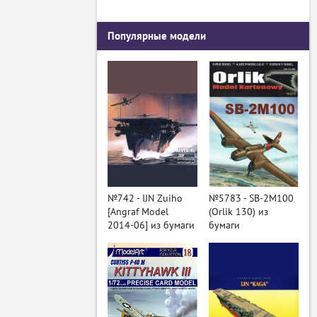
Популярные модели
№742 - IJN Zuiho
№5783 - SB-2M100
[Angraf Model
(Orlik 130) из
2014-06] из бумаги
бумаги