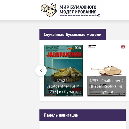
Случайные бумажные модели
№682 -
№97 - Challenger 2
Jagdpanther [GPM
[Paper-Replika] из
258] из бумаги
бумаги
Панель навигации