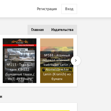
Регистрация
Вход
Главная
Издательства
№388 - Атомный
№225 - Эсминец
ледокол «Ленин» /
типа Гридли USS
№213 - Тяжелый
Icebreaker Lenin /
Maury / USS Maury
танк КВ-122
Atomeisbrecher
DD 401 (Wayne
(Бумажные танки /
Lenin (Kranich) из
McCullough) из
WoT) из бумаги
бумаги
бумаги
ги