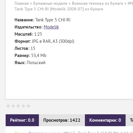
Главная
»
Бумажные модели
»
Военная техника из бумаги
» №6
Tank Type 5 CHI-RI [Modelik 2008-07] из бумаги
Название:
Tank Type 5 CHI-RI
Издательство:
Modelik
Масштаб:
1:25
Формат:
JPG в RAR, А3 (300dpi)
Листов:
15
Размер:
53,4 Mb
Язык:
Польский
Рейтинг: 0.0
Просмотров: 1422
Комментарии: 0
Т