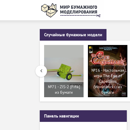
Случайные бумажные модели
№16 - Настольная
игра The Eye of
Capellasis
№71 - ZIS-2 [Fifik]
(Worldworks) из
из бумаги
бумаги
Панель навигации