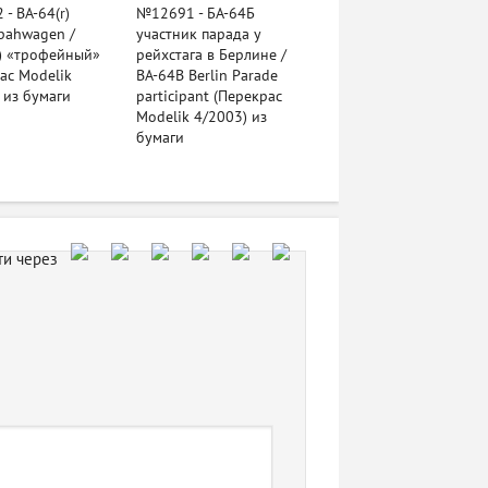
- BA-64(r)
№12691 - БА-64Б
pahwagen /
участник парада у
) «трофейный»
рейхстага в Берлине /
ас Modelik
BA-64B Berlin Parade
 из бумаги
participant (Перекрас
Modelik 4/2003) из
бумаги