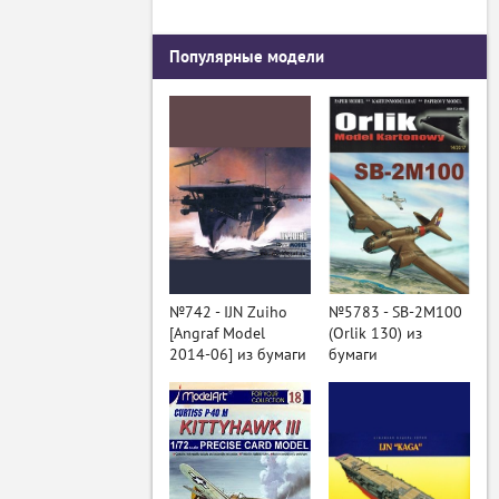
Популярные модели
№742 - IJN Zuiho
№5783 - SB-2M100
[Angraf Model
(Orlik 130) из
2014-06] из бумаги
бумаги