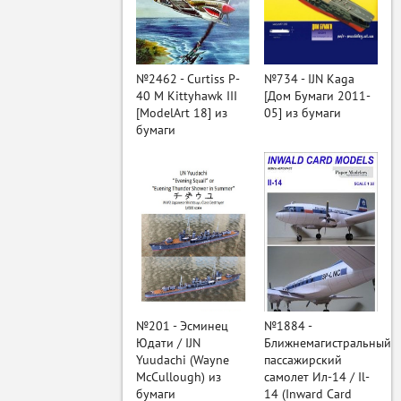
ый
№2462 - Curtiss P-
№734 - IJN Kaga
40 M Kittyhawk III
[Дом Бумаги 2011-
[ModelArt 18] из
05] из бумаги
бумаги
№201 - Эсминец
№1884 -
Юдати / IJN
Ближнемагистральный
Yuudachi (Wayne
пассажирский
McCullough) из
самолет Ил-14 / Il-
бумаги
14 (Inward Card