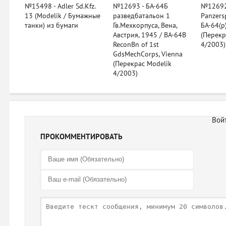
№15498 - Adler Sd.Kfz.
№12693 - БА-64Б
№12692 
13 (Modelik / Бумажные
разведбатальон 1
Panzers
танки) из бумаги
Гв.Мехкорпуса, Вена,
БА-64(р
Австрия, 1945 / BA-64B
(Перекр
ReconBn of 1st
4/2003)
GdsMechCorps, Vienna
(Перекрас Modelik
4/2003)
ПРОКОММЕНТИРОВАТЬ