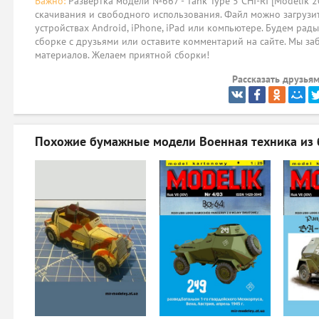
Важно:
Развёртка модели №667 - Tank Type 5 CHI-RI [Modelik 2
скачивания и свободного использования. Файл можно загрузит
устройствах Android, iPhone, iPad или компьютере. Будем рад
сборке с друзьями или оставите комментарий на сайте. Мы за
материалов. Желаем приятной сборки!
Рассказать друзьям
Похожие бумажные модели
Военная техника из 