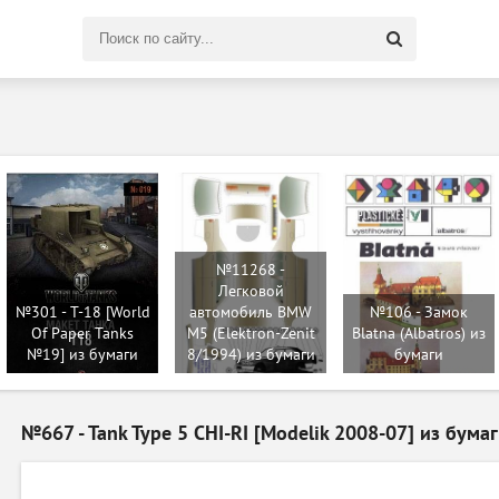
Поиск
по
сайту
№11268 -
Легковой
№301 - T-18 [World
автомобиль BMW
№106 - Замок
Of Paper Tanks
M5 (Elektron-Zenit
Blatna (Albatros) из
№19] из бумаги
8/1994) из бумаги
бумаги
№667 - Tank Type 5 CHI-RI [Modelik 2008-07] из бума