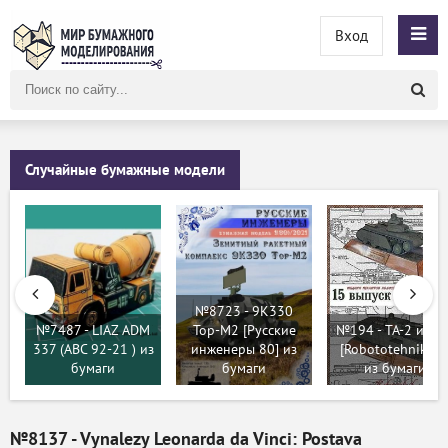
Вход
Поиск
по
сайту
Случайные бумажные модели
№8723 - 9К330
№7487 - LIAZ ADM
Тор-М2 [Русские
№194 - ТА-2 и ТА-
337 (ABC 92-21 ) из
инженеры 80] из
[Robototehnik 15
бумаги
бумаги
из бумаги
№8137 - Vynalezy Leonarda da Vinci: Postava