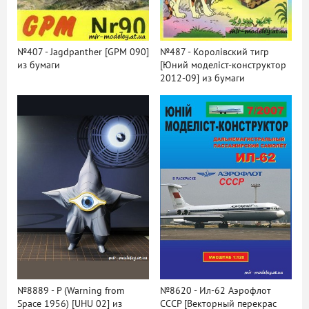
№407 - Jagdpanther [GPM 090]
№487 - Королівский тигр
из бумаги
[Юний моделіст-конструктор
2012-09] из бумаги
№8889 - P (Warning from
№8620 - Ил-62 Аэрофлот
Space 1956) [UHU 02] из
СССР [Векторный перекрас