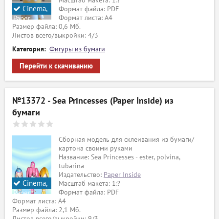
Масштаб макета: 1:?
Cinema,
Формат файла: PDF
Формат листа: А4
Paper
Размер файла: 0,6 Мб.
Inside
Листов всего/выкройки: 4/3
Категория:
Фигуры из бумаги
Перейти к скачиванию
№13372 - Sea Princesses (Paper Inside) из
бумаги
Сборная модель для склеивания из бумаги/
картона своими руками
Название: Sea Princesses - ester, polvina,
tubarina
Издательство:
Paper Inside
Cinema,
Масштаб макета: 1:?
Формат файла: PDF
Paper
Формат листа: А4
Inside
Размер файла: 2,1 Мб.
Листов всего/выкройки: 9/3