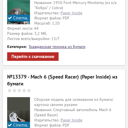
Название: 1950 Ford Mercury Monterey (из к/a
"Кобра" / Cobra)
Издательство:
Paper Inside
Cinema,
Формат файла: PDF
Масштаб: 1:20
Paper
Формат листа: А4
Inside
Размер файла: 3,2 Мб.
Листов всего/выкройки: 15/7
Категория:
Гражданская техника из бумаги
Перейти к скачиванию
№13379 - Mach 6 (Speed Racer) (Paper Inside) из
бумаги
Сборная модель для склеивания из бумаги/
картона своими руками
Название: Спортивный автомобиль Mach 6
(Speed Racer)
Издательство:
Paper Inside
Cinema,
Формат файла: PDF