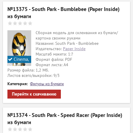
№13375 - South Park - Bumblebee (Paper Inside)
из бумаги
Сборная модель для склеивания из бумаги/
картона своими руками
Название: South Park - Bumblebee
Издательство:
Paper Inside
Масштаб макета: 1:?
Cinema,
Формат файла: PDF
Формат листа: А4
Paper
Размер файла: 1,2 Мб.
Inside
Листов всего/выкройки: 9/3
Категория:
Фигуры из бумаги
Перейти к скачиванию
№13374 - South Park - Speed Racer (Paper Inside)
из бумаги