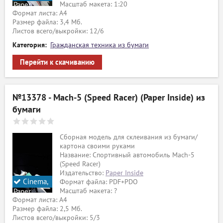
Масштаб макета: 1:20
Paper
Формат листа: А4
Inside
Размер файла: 3,4 Мб.
Листов всего/выкройки: 12/6
Категория:
Гражданская техника из бумаги
Перейти к скачиванию
№13378 - Mach-5 (Speed Racer) (Paper Inside) из
бумаги
Сборная модель для склеивания из бумаги/
картона своими руками
Название: Спортивный автомобиль Mach-5
(Speed Racer)
Издательство:
Paper Inside
Cinema,
Формат файла: PDF+PDO
Масштаб макета: ?
Paper
Формат листа: А4
Inside
Размер файла: 2,5 Мб.
Листов всего/выкройки: 5/3