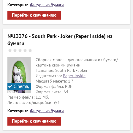
Категория:
Фигуры из бумаги
Перейти к скачиванию
№13376 - South Park - Joker (Paper Inside) из
бумаги
Сборная модель для склеивания из бумаги/
картона своими руками
Название: South Park - Joker
Издательство:
Paper Inside
Масштаб макета: 1:?
Cinema,
Формат файла: PDF
Формат листа: А4
Paper
Размер файла: 1,1 Мб.
Inside
Листов всего/выкройки: 9/3
Категория:
Фигуры из бумаги
Перейти к скачиванию