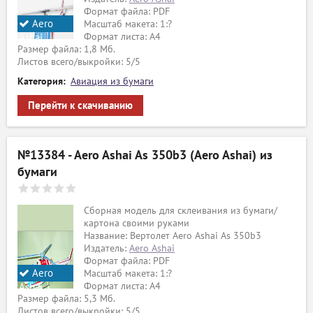
Формат файла: PDF
Aero
Масштаб макета: 1:?
Формат листа: А4
Ashai
Размер файла: 1,8 Мб.
Листов всего/выкройки: 5/5
Категория:
Авиация из бумаги
Перейти к скачиванию
№13384 - Aero Ashai As 350b3 (Aero Ashai) из
бумаги
Сборная модель для склеивания из бумаги/
картона своими руками
Название: Вертолет Aero Ashai As 350b3
Издатель:
Aero Ashai
Формат файла: PDF
Aero
Масштаб макета: 1:?
Формат листа: А4
Ashai
Размер файла: 5,3 Мб.
Листов всего/выкройки: 5/5