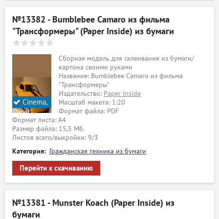
№13382 - Bumblebee Camaro из фильма
"Трансформеры" (Paper Inside) из бумаги
Сборная модель для склеивания из бумаги/
картона своими руками
Название: Bumblebee Camaro из фильма
"Трансформеры"
Издательство:
Paper Inside
Cinema,
Масштаб макета: 1:20
Формат файла: PDF
Paper
Формат листа: А4
Inside
Размер файла: 15,5 Мб.
Листов всего/выкройки: 9/3
Категория:
Гражданская техника из бумаги
Перейти к скачиванию
№13381 - Munster Koach (Paper Inside) из
бумаги