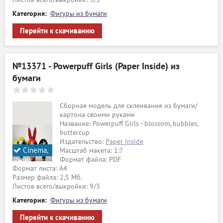
Категория:
Фигуры из бумаги
Перейти к скачиванию
№13371 - Powerpuff Girls (Paper Inside) из
бумаги
Сборная модель для склеивания из бумаги/
картона своими руками
Название: Powerpuff Girls - blossom, bubbles,
buttercup
Издательство:
Paper Inside
Cinema,
Масштаб макета: 1:?
Формат файла: PDF
Paper
Формат листа: А4
Inside
Размер файла: 2,5 Мб.
Листов всего/выкройки: 9/3
Категория:
Фигуры из бумаги
Перейти к скачиванию