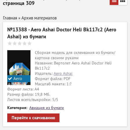
страница 309
Главная
»
Архив материалов
№13388 - Aero Ashai Doctor Heli Bk117c2 (Aero
Ashai) из бумаги
Сборная модель для склеивания из бумаги/
картона своими руками
Название: Вертолет Aero Ashai Doctor Heli
Bk117c2
Издатель:
Aero Ashai
Aero
Формат файла: PDF
Масштаб макета: 1:?
Ashai
Формат листа: А4
Размер файла: 19,8 Мб.
Листов всего/выкройки: 5/5
Категория:
Авиация из бумаги
Перейти к скачиванию