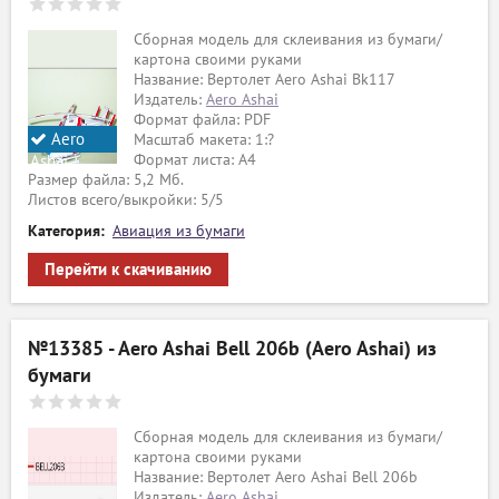
ый
Сборная модель для склеивания из бумаги/
картона своими руками
Название: Вертолет Aero Ashai Bk117
Издатель:
Aero Ashai
Формат файла: PDF
Aero
Масштаб макета: 1:?
Формат листа: А4
Ashai
Размер файла: 5,2 Мб.
Листов всего/выкройки: 5/5
Категория:
Авиация из бумаги
Перейти к скачиванию
№13385 - Aero Ashai Bell 206b (Aero Ashai) из
бумаги
Сборная модель для склеивания из бумаги/
картона своими руками
Название: Вертолет Aero Ashai Bell 206b
Издатель:
Aero Ashai