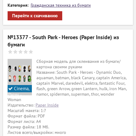
Категория:
Гражданская техника из бумаги
Перейти к скачиванию
№13377 - South Park - Heroes (Paper Inside) из
бумаги
Сборная модель для склеивания из бумаги/
картона своими руками
Название: South Park - Heroes - Dynamic Duo,
aquaman, batman, black Canary, captain America,
captain Marvel, daredevil, elektra, fantastic Four,
Cinema,
flash, green Arrow, green Lantern, hulk, iron Man,
namor, spiderman, superman, thor, wonder
Paper
Woman
Inside
Издательство:
Paper Inside
Масштаб макета: 1:?
Формат файла: PDF
Формат листа: А4
Размер файла: 18 Мб.
Листов всего/выкройки: много