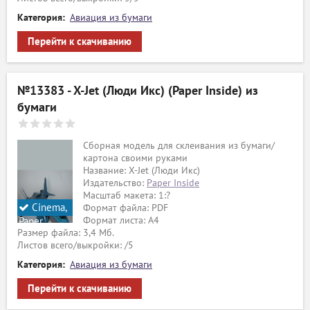
Категория:
Авиация из бумаги
Перейти к скачиванию
№13383 - X-Jet (Люди Икс) (Paper Inside) из
бумаги
Сборная модель для склеивания из бумаги/
картона своими руками
Название: X-Jet (Люди Икс)
Издательство:
Paper Inside
Масштаб макета: 1:?
Cinema,
Формат файла: PDF
Формат листа: А4
Paper
Размер файла: 3,4 Мб.
Inside
Листов всего/выкройки: /5
Категория:
Авиация из бумаги
Перейти к скачиванию