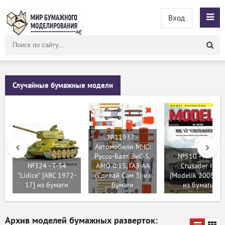
Вход
Поиск
по
сайту
Случайные бумажные модели
№11937 -
Автомобили МЧС:
Руссо-Балт, ЗиС-5,
№510 - Mk VI
№324 - T-34
АМО Ф15, ГАЗ-АА
Crusader III
"Lidice" [ABC 1972-
(Сделай Сам 3) из
[Modelik 2005-25
17] из бумаги
бумаги
из бумаги
Архив моделей бумажных разверток: