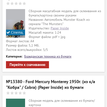
Сборная масштабная модель для склеивания из
бумаги/картона своими руками
Название: Автомобиль Munster Koach из
сериала "The Munsters"
Издательство:
Paper Inside
Cinema,
Масштаб макета: 1:24
Формат файла: pdf + jpg
Paper
Формат листов: A4
Inside
Размер файла: 5,1 Мб.
Листов всего/выкройки: 5/5
Категория:
Гражданская техника из бумаги
Перейти к скачиванию
№13380 - Ford Mercury Monterey 1950г. (из к/a
"Кобра" / Cobra) (Paper Inside) из бумаги
Сборная модель для склеивания из бумаги/
картона