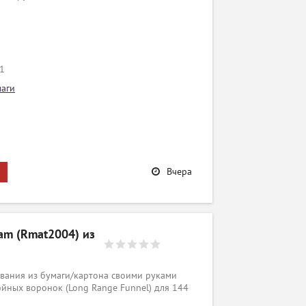
/1
маги
Вчера
dam (Rmat2004) из
вания из бумаги/картона своими руками
йных воронок (Long Range Funnel) для 144