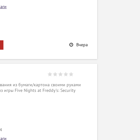
аги
Вчера
вания из бумаги/картона своими руками
 игры Five Nights at Freddy's: Security
/4
аги