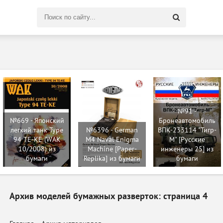
Поиск
по
сайту
№91 -
№669 - Японский
Бронеавтомобиль
легкий танк Type
№6396 - German
ВПК-233114 "Тигр-
94 TE-KE (WAK
M4 Naval Enigma
М" [Русские
10/2008) из
Machine [Paper-
инженеры 25] из
бумаги
Replika] из бумаги
бумаги
Архив моделей бумажных разверток: страница 4