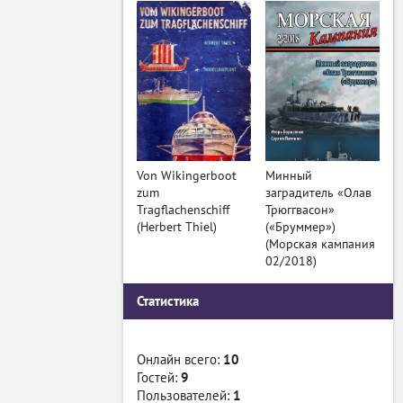
Von Wikingerboot
Минный
zum
заградитель «Олав
Tragflachenschiff
Трюггвасон»
(Herbert Thiel)
(«Бруммер»)
(Морская кампания
02/2018)
Статистика
Онлайн всего:
10
Гостей:
9
Пользователей:
1