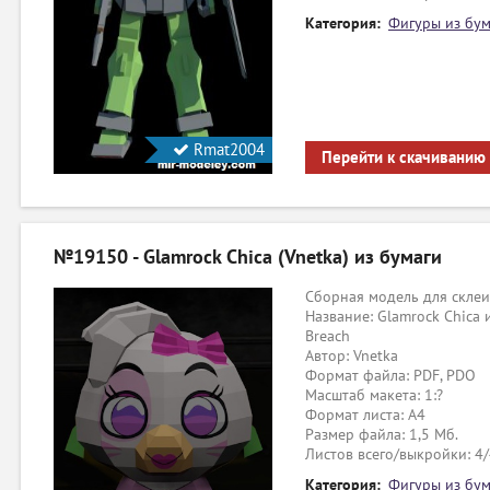
Категория:
Фигуры из бум
Rmat2004
Перейти к скачиванию
№19150 - Glamrock Chica (Vnetka) из бумаги
Сборная модель для склеи
Название: Glamrock Chica из
Breach
Автор: Vnetka
Формат файла: PDF, PDO
Масштаб макета: 1:?
Формат листа: А4
Размер файла: 1,5 Мб.
Листов всего/выкройки: 4
Категория:
Фигуры из бум