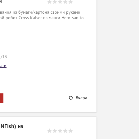
и
вания из бумаги/картона своими руками
ой робот Cross Kaiser из манги Hero-san to
6/16
аги
Вчера
oNFish) из