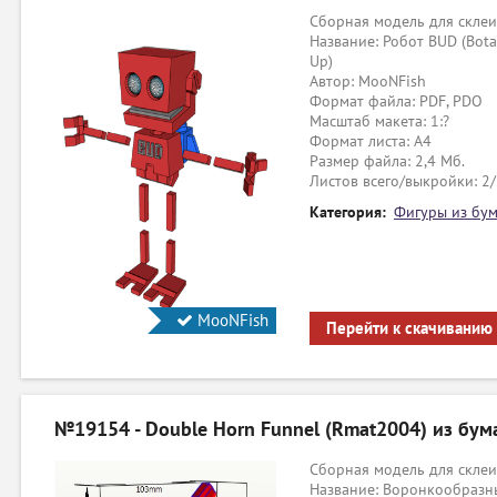
Сборная модель для склеи
Название: Робот BUD (Botan
Up)
Автор: MooNFish
Формат файла: PDF, PDO
Масштаб макета: 1:?
Формат листа: А4
Размер файла: 2,4 Мб.
Листов всего/выкройки: 2
Категория:
Фигуры из бум
MooNFish
Перейти к скачиванию
№19154 - Double Horn Funnel (Rmat2004) из бум
Сборная модель для склеи
Название: Воронкообразн