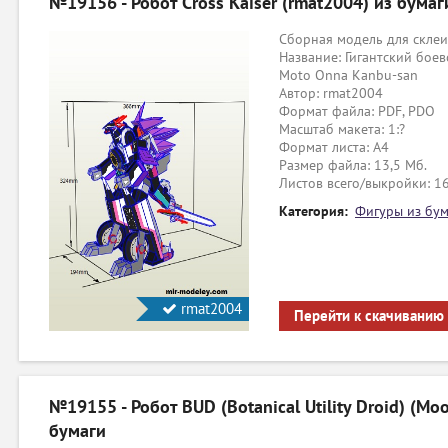
№19156 - Робот Cross Kaiser (rmat2004) из бумаг
Сборная модель для склеи
Название: Гигантский боев
Moto Onna Kanbu-san
Автор: rmat2004
Формат файла: PDF, PDO
Масштаб макета: 1:?
Формат листа: А4
Размер файла: 13,5 Мб.
Листов всего/выкройки: 1
Категория:
Фигуры из бум
rmat2004
Перейти к скачиванию
№19155 - Робот BUD (Botanical Utility Droid) (Mo
бумаги