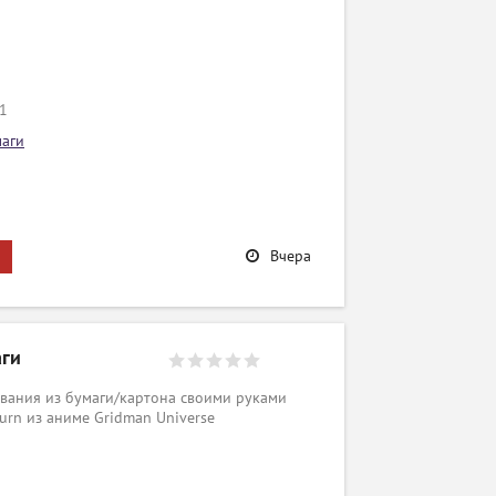
/1
маги
Вчера
аги
вания из бумаги/картона своими руками
urn из аниме Gridman Universe