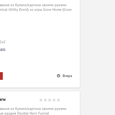
вания из бумаги/картона своими руками
ical Utility Droid) из игры Grow Home (Grow
/2х2
аги
Вчера
аги
вания из бумаги/картона своими руками
ые орудия Double Horn Funnel