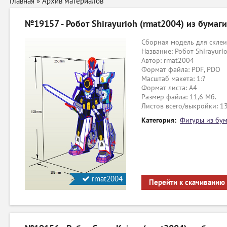
Главная
»
Архив материалов
№19157 - Робот Shirayurioh (rmat2004) из бумаги
Сборная модель для склеи
Название: Робот Shirayuri
Автор: rmat2004
Формат файла: PDF, PDO
Масштаб макета: 1:?
Формат листа: А4
Размер файла: 11,6 Мб.
Листов всего/выкройки: 1
Категория:
Фигуры из бум
rmat2004
Перейти к скачиванию