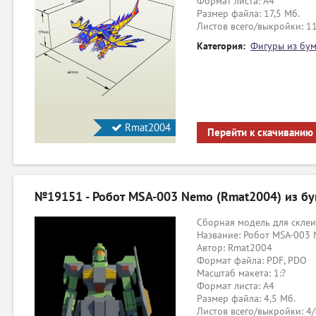
Формат листа: А4
Размер файла: 17,5 Мб.
Листов всего/выкройки: 1
Категория:
Фигуры из бум
Rmat2004
Перейти к скачиванию
№19151 - Робот MSA-003 Nemo (Rmat2004) из бу
Сборная модель для склеи
Название: Робот MSA-003 
Автор: Rmat2004
Формат файла: PDF, PDO
Масштаб макета: 1:?
Формат листа: А4
Размер файла: 4,5 Мб.
Листов всего/выкройки: 4