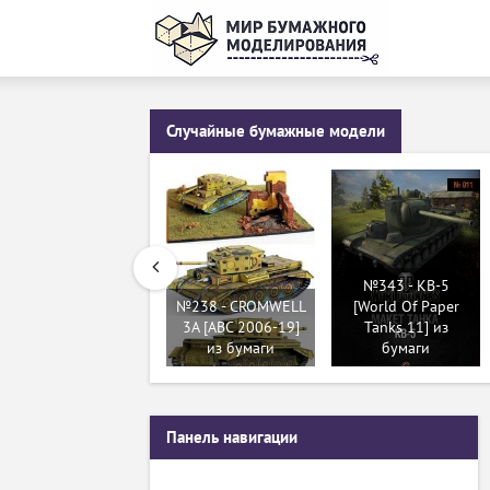
Случайные бумажные модели
№343 - КВ-5
№238 - CROMWELL
[World Of Paper
3A [ABC 2006-19]
Tanks 11] из
из бумаги
бумаги
Панель навигации