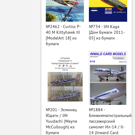
ый
№2462 - Curtiss P-
№734 - IJN Kaga
40 M Kittyhawk III
[Дом Бумаги 2011-
[ModelArt 18] из
05] из бумаги
бумаги
№201 - Эсминец
№1884 -
Юдати / IJN
Ближнемагистральный
Yuudachi (Wayne
пассажирский
McCullough) из
самолет Ил-14 / Il-
бумаги
14 (Inward Card