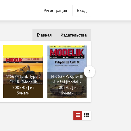
Регистрация
Вход
Главная
Издательства
№169 - Китайский
№667 - Tank Type 5
№663 - PzKpfw III
основной танк
CHI-RI [Modelik
Ausf.M [Modelik
Тип-99
2008-07] из
2003-02] из
[Robototehnik 18]
бумаги
бумаги
из бумаги