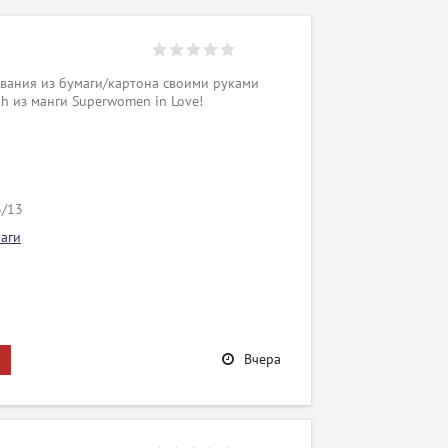
вания из бумаги/картона своими руками
oh из манги Superwomen in Love!
3/13
аги
Вчера