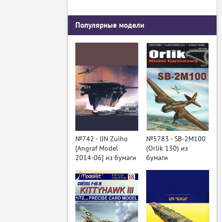
Популярные модели
№742 - IJN Zuiho
№5783 - SB-2M100
[Angraf Model
(Orlik 130) из
2014-06] из бумаги
бумаги