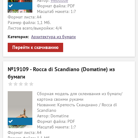
Автор:
Webdude
Формат файла: PDF
Масштаб макета: 1:?
Webdude
Формат листа: А4
Размер файла: 1,1 Мб.
Листов всего/выкройки: 4/4
Категория:
Архитектура из бумаги
Перейти к скачиванию
№19109 - Rocca di Scandiano (Domatine) из
бумаги
Сборная модель для склеивания из бумаги/
картона своими руками
Название: Крепость Скандиано / Rocca di
Scandiano
Автор: Domatine
Формат файла: PDF
Масштаб макета: 1:?
Domatine
Формат листа: А4