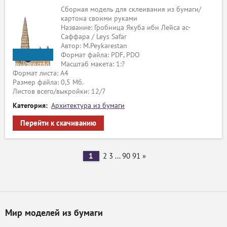
Сборная модель для склеивания из бумаги/
картона своими руками
Название: Гробница Якуба ибн Лейса ас-
Саффара / Leys Safar
Автор: M.Peykarestan
Формат файла: PDF, PDO
Масштаб макета: 1:?
M.Peykarestan
Формат листа: А4
Размер файла: 0,5 Мб.
Листов всего/выкройки: 12/7
Категория:
Архитектура из бумаги
Перейти к скачиванию
1
2
3
...
90
91
»
Мир моделей из бумаги