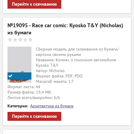
Перейти к скачиванию
№19095 - Race car comic: Kyosko T&Y (Nicholas)
из бумаги
Сборная модель для склеивания из бумаги/
картона своими руками
Название: Комикс о гоночном автомобиле
Kyosko T&Y
Автор: Nicholas
Формат файла: PDF, PDO
Масштаб макета: 1:?
Nicholas
Формат листа: А4
Размер файла: 19,4 Мб.
Листов всего/выкройки: 6/6
Категория:
Архитектура из бумаги
Перейти к скачиванию