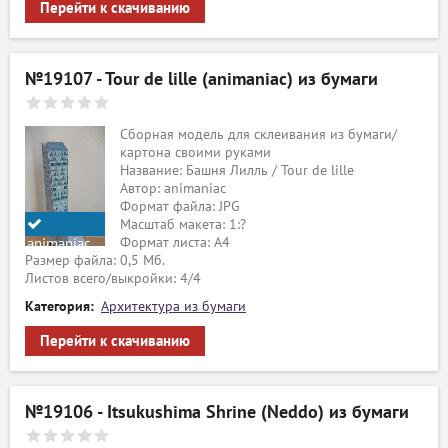
Перейти к скачиванию
№19107 - Tour de lille (animaniac) из бумаги
ый
Сборная модель для склеивания из бумаги/
картона своими руками
Название: Башня Лилль / Tour de lille
Автор: animaniac
Формат файла: JPG
Масштаб макета: 1:?
Формат листа: А4
animaniac
Размер файла: 0,5 Мб.
Листов всего/выкройки: 4/4
Категория:
Архитектура из бумаги
Перейти к скачиванию
№19106 - Itsukushima Shrine (Neddo) из бумаги