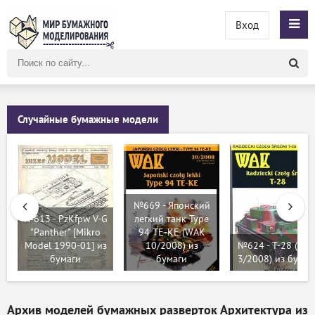
Вход
Поиск
по
сайту
Случайные бумажные модели
№669 - Японский
№613 - PzKfpw V-G
легкий танк Type
"Panther" [Mikro
94 TE-KE (WAK
Model 1990-01] из
10/2008) из
№624 - Т-28 (WA
бумаги
бумаги
3/2008) из бумаг
Архив моделей бумажных разверток Архитектура из