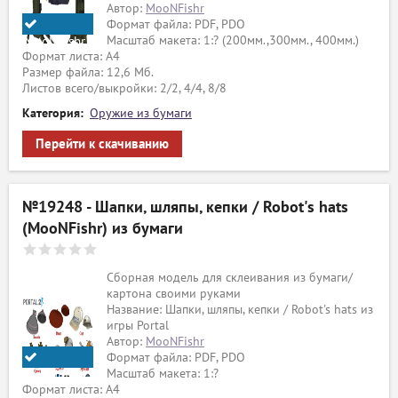
Автор:
MooNFishr
Формат файла: PDF, PDO
Масштаб макета: 1:? (200мм.,300мм., 400мм.)
MooNFishr
Формат листа: А4
Размер файла: 12,6 Мб.
Листов всего/выкройки: 2/2, 4/4, 8/8
Категория:
Оружие из бумаги
Перейти к скачиванию
№19248 - Шапки, шляпы, кепки / Robot's hats
(MooNFishr) из бумаги
Сборная модель для склеивания из бумаги/
картона своими руками
Название: Шапки, шляпы, кепки / Robot's hats из
игры Portal
Автор:
MooNFishr
Формат файла: PDF, PDO
Масштаб макета: 1:?
MooNFishr
Формат листа: А4