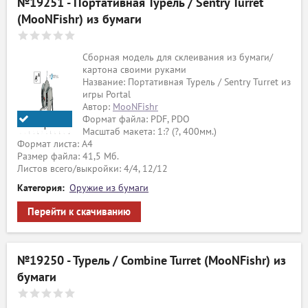
№19251 - Портативная Турель / Sentry Turret
(MooNFishr) из бумаги
Сборная модель для склеивания из бумаги/
картона своими руками
Название: Портативная Турель / Sentry Turret из
игры Portal
Автор:
MooNFishr
Формат файла: PDF, PDO
Масштаб макета: 1:? (?, 400мм.)
MooNFishr
Формат листа: А4
Размер файла: 41,5 Мб.
Листов всего/выкройки: 4/4, 12/12
Категория:
Оружие из бумаги
Перейти к скачиванию
№19250 - Турель / Combine Turret (MooNFishr) из
бумаги