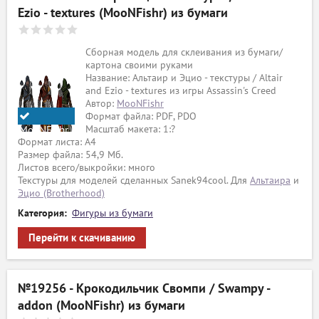
Ezio - textures (MooNFishr) из бумаги
ый
Сборная модель для склеивания из бумаги/
картона своими руками
Название: Альтаир и Эцио - текстуры / Altair
and Ezio - textures из игры Assassin's Creed
Автор:
MooNFishr
Формат файла: PDF, PDO
Масштаб макета: 1:?
MooNFishr
Формат листа: А4
Размер файла: 54,9 Мб.
Листов всего/выкройки: много
Текстуры для моделей сделанных Sanek94cool. Для
Альтаира
и
Эцио (Brotherhood)
Категория:
Фигуры из бумаги
Перейти к скачиванию
№19256 - Крокодильчик Свомпи / Swampy -
addon (MooNFishr) из бумаги