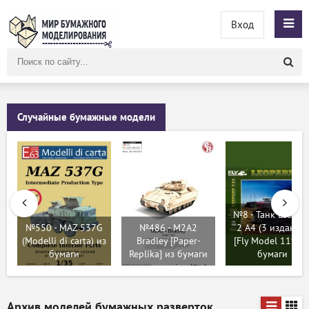
Вход
Поиск
по
сайту
Случайные бумажные модели
№8 - Танк Leopar
№550 - MAZ 537G
№486 - M2A2
2 A4 (3 издание)
(Modelli di carta) из
Bradley [Paper-
[Fly Model 119] и
бумаги
Replika] из бумаги
бумаги
Архив моделей бумажных разверток