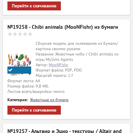
Перейти к скачиванию
№19258 - Chibi animals (MooNFishr) из бумаги
Сборная модель для склеивания из бумаги/
картона своими руками
Название: Животные чиби / Chibi animals из
игры MySims Agents
Автор:
MooNFishr
Формат файла: PDF, PDO
Масштаб макета: 1:?
MooNFishr
Формат листа: А4
Размер файла: 9,8 Мб.
Листов всего/выкройки: много
Категория:
Животные из бумаги
Перейти к скачиванию
№19257 - Альтаир и Эцио - текстуры / Altair and