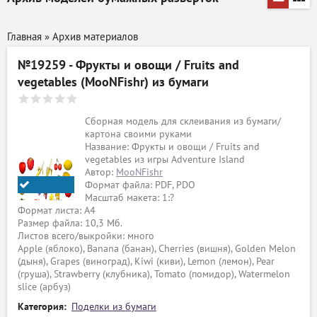
Главная
»
Архив материалов
№19259 - Фрукты и овощи / Fruits and
vegetables (MooNFishr) из бумаги
Сборная модель для склеивания из бумаги/
картона своими руками
Название: Фрукты и овощи / Fruits and
vegetables из игры Adventure Island
Автор:
MooNFishr
Формат файла: PDF, PDO
Масштаб макета: 1:?
MooNFishr
Формат листа: А4
Размер файла: 10,3 Мб.
Листов всего/выкройки: много
Apple (яблоко), Banana (банан), Cherries (вишня), Golden Melon
(дыня), Grapes (виноград), Kiwi (киви), Lemon (лемон), Pear
(груша), Strawberry (клубника), Tomato (помидор), Watermelon
slice (арбуз)
Категория:
Поделки из бумаги