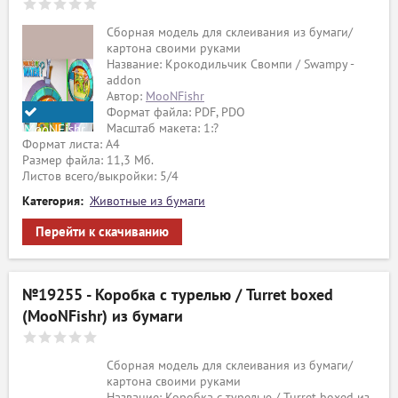
Сборная модель для склеивания из бумаги/
картона своими руками
Название: Крокодильчик Свомпи / Swampy -
addon
Автор:
MooNFishr
Формат файла: PDF, PDO
Масштаб макета: 1:?
MooNFishr
Формат листа: А4
Размер файла: 11,3 Мб.
Листов всего/выкройки: 5/4
Категория:
Животные из бумаги
Перейти к скачиванию
№19255 - Коробка с турелью / Turret boxed
(MooNFishr) из бумаги
Сборная модель для склеивания из бумаги/
картона своими руками
Название: Коробка с турелью / Turret boxed из