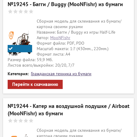
№19245 - Багги / Buggy (MooNFishr) из бумаги
Сборная модель для склеивания из бумаги/
картона своими руками
Название: Багги / Buggy из игры Half-Life
Автор:
MooNFishr
Формат файла: PDF, PDO
Масштаб макета: 1:? (430мм., 220мм.)
Формат листа: А4
MooNFishr
Размер файла: 59,9 Мб.
Листов всего/выкройки: 20/20, 7/7
Категория:
Гражданская техника из бумаги
Перейти к скачиванию
№19244 - Катер на воздушной подушке / Airboat
(MooNFishr) из бумаги
Сборная модель для склеивания из бумаги/
картона своими руками