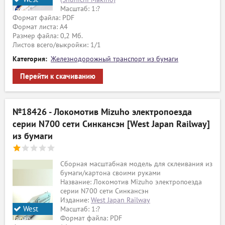
Масштаб: 1:?
Japan
Формат файла: PDF
Railway
Формат листа: А4
Размер файла: 0,2 Мб.
Листов всего/выкройки: 1/1
Категория:
Железнодорожный транспорт из бумаги
Перейти к скачиванию
№18426 - Локомотив Mizuho электропоезда
серии N700 сети Синкансэн [West Japan Railway]
из бумаги
Сборная масштабная модель для склеивания из
бумаги/картона своими руками
Название: Локомотив Mizuho электропоезда
серии N700 сети Синкансэн
Издание:
West Japan Railway
West
Масштаб: 1:?
Формат файла: PDF
Japan