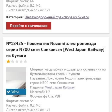
Формат листа: А4
Railway
Размер файла: 0,2 Мб.
Листов всего/выкройки: 1/1
Категория:
Железнодорожный транспорт из бумаги
Перейти к скачиванию
№18425 - Локомотив Nozomi электропоезда
серии N700 сети Синкансэн [West Japan Railway]
из бумаги
Сборная масштабная модель для склеивания из
бумаги/картона своими руками
Название: Локомотив Nozomi электропоезда
серии N700 сети Синкансэн
Издание:
West Japan Railway
West
Масштаб: 1:?
Формат файла: PDF
Japan
Формат листа: А4
Railway
Размер файла: 0,2 Мб.
Листов всего/выкройки: 1/1