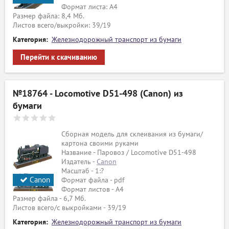
Формат листа: А4
Размер файла: 8,4 Мб.
Листов всего/выкройки: 39/19
Категория:
Железнодорожный транспорт из бумаги
Перейти к скачиванию
№18764 - Locomotive D51-498 (Canon) из
бумаги
Сборная модель для склеивания из бумаги/
картона своими руками
Название - Паровоз / Locomotive D51-498
Издатель -
Canon
Масштаб - 1:?
Canon
Формат файла - pdf
Формат листов - A4
Размер файла - 6,7 Мб.
Листов всего/с выкройками - 39/19
ый
Категория:
Железнодорожный транспорт из бумаги