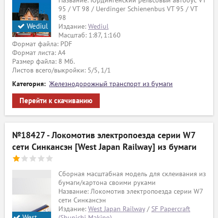
Название: Юрдингенский рельсовый автобус VT
95 / VT 98 / Uerdinger Schienenbus VT 95 / VT
98
Wediul
Издание:
Wediul
Масштаб: 1:87, 1:160
Формат файла: PDF
Формат листа: А4
Размер файла: 8 Мб.
Листов всего/выкройки: 5/5, 1/1
Категория:
Железнодорожный транспорт из бумаги
Перейти к скачиванию
№18427 - Локомотив электропоезда серии W7
сети Синкансэн [West Japan Railway] из бумаги
Сборная масштабная модель для склеивания из
бумаги/картона своими руками
Название: Локомотив электропоезда серии W7
сети Синкансэн
Издание:
West Japan Railway
/
SF Papercraft
West
(Shunichi Makino)