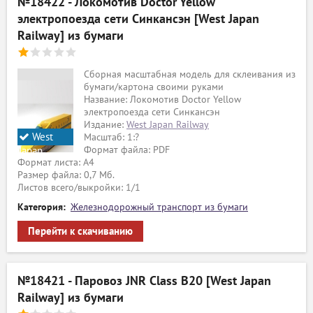
№18422 - Локомотив Doctor Yellow
электропоезда сети Синкансэн [West Japan
Railway] из бумаги
Сборная масштабная модель для склеивания из
бумаги/картона своими руками
Название: Локомотив Doctor Yellow
электропоезда сети Синкансэн
Издание:
West Japan Railway
West
Масштаб: 1:?
Формат файла: PDF
Japan
Формат листа: А4
Railway
Размер файла: 0,7 Мб.
Листов всего/выкройки: 1/1
Категория:
Железнодорожный транспорт из бумаги
Перейти к скачиванию
№18421 - Паровоз JNR Class B20 [West Japan
Railway] из бумаги