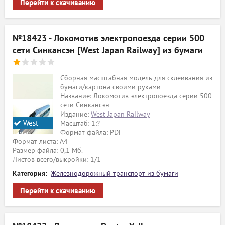
Перейти к скачиванию
№18423 - Локомотив электропоезда серии 500
сети Синкансэн [West Japan Railway] из бумаги
Сборная масштабная модель для склеивания из
бумаги/картона своими руками
Название: Локомотив электропоезда серии 500
сети Синкансэн
Издание:
West Japan Railway
West
Масштаб: 1:?
Формат файла: PDF
Japan
Формат листа: А4
Railway
Размер файла: 0,1 Мб.
Листов всего/выкройки: 1/1
Категория:
Железнодорожный транспорт из бумаги
Перейти к скачиванию