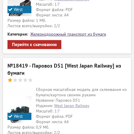
Масштаб: 1:?
West
Формат файла: PDF
Формат листа: А4
Japan
Размер файла: 1 Мб.
Railway
Листов всего/выкройки: 2/2
Категория:
Железнодорожный транспорт из бумаги
Перейти к скачиванию
№18419 - Паровоз D51 [West Japan Railway] из
бумаги
Сборная масштабная модель для склеивания из
бумаги/картона своими руками
Название: Паровоз D51
Издание:
West Japan Railway
Масштаб: 1:?
West
Формат файла: PDF
Формат листа: А4
Japan
Размер файла: 0,9 Мб.
Railway
Листов всего/выкройки: 2/2