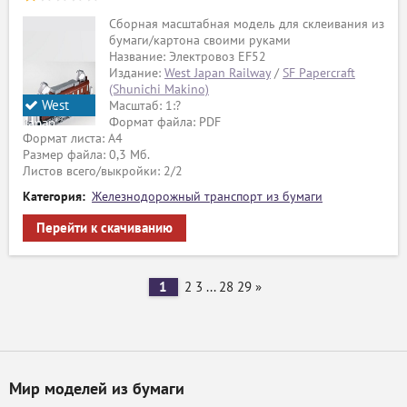
Сборная масштабная модель для склеивания из
бумаги/картона своими руками
Название: Электровоз EF52
Издание:
West Japan Railway
/
SF Papercraft
(Shunichi Makino)
West
Масштаб: 1:?
Формат файла: PDF
Japan
Формат листа: А4
Railway
Размер файла: 0,3 Мб.
Листов всего/выкройки: 2/2
Категория:
Железнодорожный транспорт из бумаги
Перейти к скачиванию
1
2
3
...
28
29
»
Мир моделей из бумаги