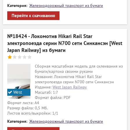
Категория:
Железнодорожный транспорт из бумаги
Перейти к скачиванию
№18424 - Локомотив Hikari Rail Star
электропоезда серии N700 сети Синкансэн [West
Japan Railway] из бумаги
Сборная масштабная модель для склеивания из
бумаги/картона своими руками
Название: Локомотив Hikari Rail Star
электропоезда серии N700 сети Синкансэн
Издание:
West Japan Railway
West
Масштаб: 1:?
Формат файла: PDF
Japan
Формат листа: А4
Railway
Размер файла: 0,5 Мб.
Листов всего/выкройки: 1/1
Категория:
Железнодорожный транспорт из бумаги