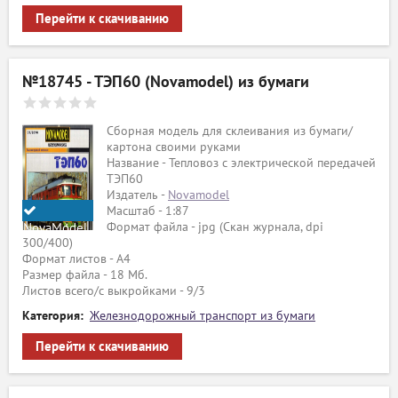
Перейти к скачиванию
№18745 - ТЭП60 (Novamodel) из бумаги
Сборная модель для склеивания из бумаги/
картона своими руками
Название - Тепловоз с электрической передачей
ТЭП60
Издатель -
Novamodel
Масштаб - 1:87
Формат файла - jpg (Скан журнала, dpi
NovaModel
300/400)
Формат листов - A4
Размер файла - 18 Мб.
Листов всего/с выкройками - 9/3
Категория:
Железнодорожный транспорт из бумаги
Перейти к скачиванию