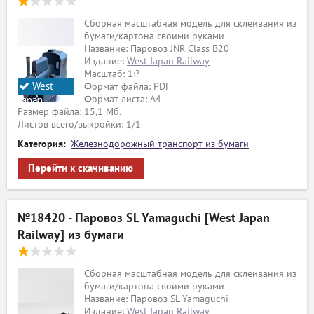
Сборная масштабная модель для склеивания из
бумаги/картона своими руками
Название: Паровоз JNR Class B20
Издание:
West Japan Railway
Масштаб: 1:?
West
Формат файла: PDF
Формат листа: А4
Japan
Размер файла: 15,1 Мб.
Railway
Листов всего/выкройки: 1/1
Категория:
Железнодорожный транспорт из бумаги
Перейти к скачиванию
№18420 - Паровоз SL Yamaguchi [West Japan
Railway] из бумаги
Сборная масштабная модель для склеивания из
бумаги/картона своими руками
Название: Паровоз SL Yamaguchi
Издание:
West Japan Railway