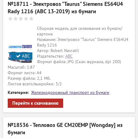
№18711 - Электровоз "Taurus" Siemens ES64U4
Rady 1216 (ABC 13-2019) из бумаги
Сборная модель для склеивания из бумаги/
картона
Название: Электровоз "Taurus" Siemens ES64U4
Rady 1216
Автор: Robert Navratil
АВС
Издательство:
ABC
Формат файла: JPG (Скан журнала, dpi 200)
Масштаб: 1:87
Формат листа: А4
Размер файла: 2,1 Мб.
Листов всего/выкройки: 3/2
Категория:
Железнодорожный транспорт из бумаги
Перейти к скачиванию
№18536 - Тепловоз GE CM20EMP [Wongday] из
бумаги