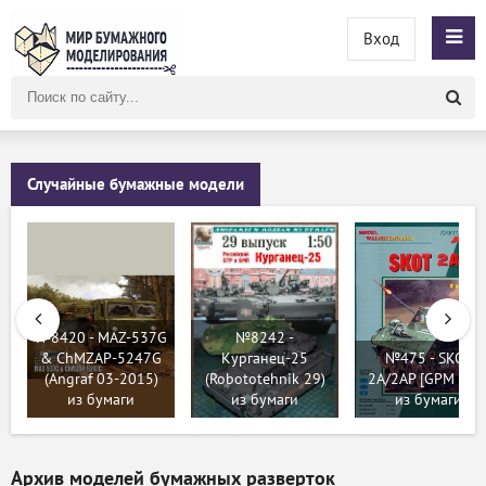
Вход
Поиск
по
сайту
Случайные бумажные модели
№8420 - MAZ-537G
№8242 -
& ChMZAP-5247G
Курганец-25
№475 - SKOT
(Angraf 03-2015)
(Robototehnik 29)
2A/2AP [GPM 152
из бумаги
из бумаги
из бумаги
Архив моделей бумажных разверток