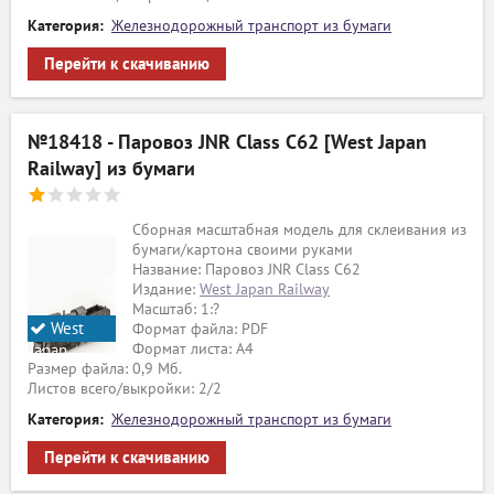
Категория:
Железнодорожный транспорт из бумаги
Перейти к скачиванию
№18418 - Паровоз JNR Class C62 [West Japan
Railway] из бумаги
Сборная масштабная модель для склеивания из
бумаги/картона своими руками
Название: Паровоз JNR Class C62
Издание:
West Japan Railway
Масштаб: 1:?
West
Формат файла: PDF
Формат листа: А4
Japan
Размер файла: 0,9 Мб.
Railway
Листов всего/выкройки: 2/2
Категория:
Железнодорожный транспорт из бумаги
Перейти к скачиванию