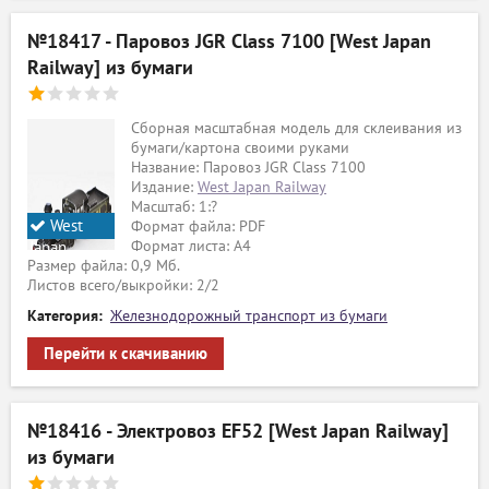
№18417 - Паровоз JGR Class 7100 [West Japan
Railway] из бумаги
Сборная масштабная модель для склеивания из
бумаги/картона своими руками
Название: Паровоз JGR Class 7100
Издание:
West Japan Railway
Масштаб: 1:?
West
Формат файла: PDF
Формат листа: А4
Japan
Размер файла: 0,9 Мб.
Railway
Листов всего/выкройки: 2/2
Категория:
Железнодорожный транспорт из бумаги
Перейти к скачиванию
№18416 - Электровоз EF52 [West Japan Railway]
из бумаги