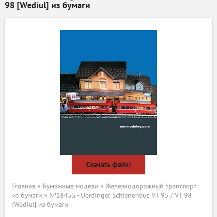
98 [Wediul] из бумаги
Скачать файл!
Главная
»
Бумажные модели
»
Железнодорожный транспорт
из бумаги
» №18455 - Uerdinger Schienenbus VT 95 / VT 98
[Wediul] из бумаги