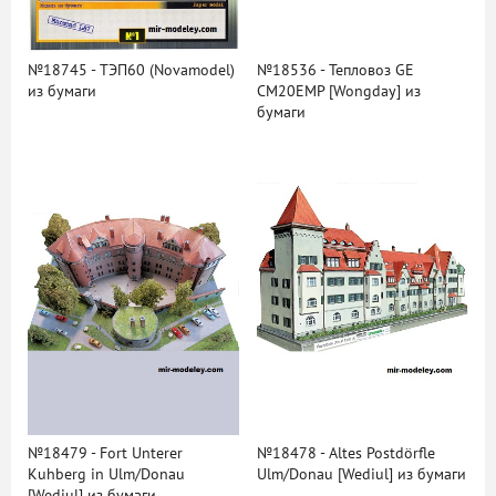
№18745 - ТЭП60 (Novamodel)
№18536 - Тепловоз GE
из бумаги
CM20EMP [Wongday] из
бумаги
№18479 - Fort Unterer
№18478 - Altes Postdörfle
Kuhberg in Ulm/Donau
Ulm/Donau [Wediul] из бумаги
[Wediul] из бумаги