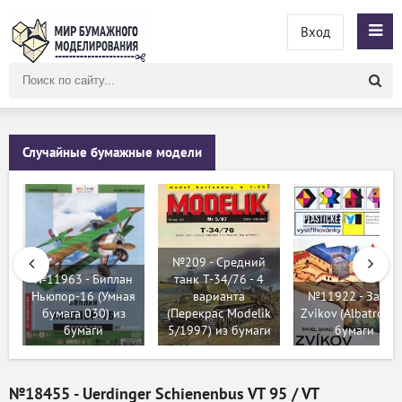
Вход
Поиск
по
сайту
Случайные бумажные модели
№209 - Средний
№11963 - Биплан
танк Т-34/76 - 4
Ньюпор-16 (Умная
варианта
№11922 - Замок
бумага 030) из
(Перекрас Modelik
Zvikov (Albatros) 
бумаги
5/1997) из бумаги
бумаги
№18455 - Uerdinger Schienenbus VT 95 / VT