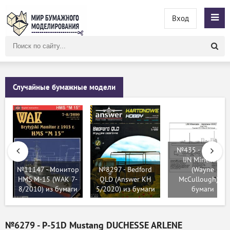
Вход
Поиск
по
сайту
Случайные бумажные модели
№435 - Эсминец
IJN Minekaze
№11147 - Монитор
№8297 - Bedford
(Wayne
HMS M-15 (WAK 7-
QLD (Answer KH
McCullough) из
8/2010) из бумаги
5/2020) из бумаги
бумаги
№6279 - P-51D Mustang DUCHESSE ARLENE