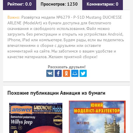
Рейтинг: 0.0
Просмотров: 1230
Комментарии: 0
ый
Важно:
Развёртка модели №6279 - P-51D Mustang DUCHESSE
ARLENE (ModelArt) из бумаги доступна для бесплатного
скачивания и свободного использования. Файл можно
загрузить без регистрации и открыть на устройствах Android,
iPhone, iPad или компьютере. Будем рады, если вы поделитесь
впечатлениями о сборке с друзьями или оставите
комментарий на сайте. Мы заботимся о вашем удобстве и
качестве материалов. Желаем приятной сборки!
Рассказать друзьям!
Похожие публикации
Авиация из бумаги