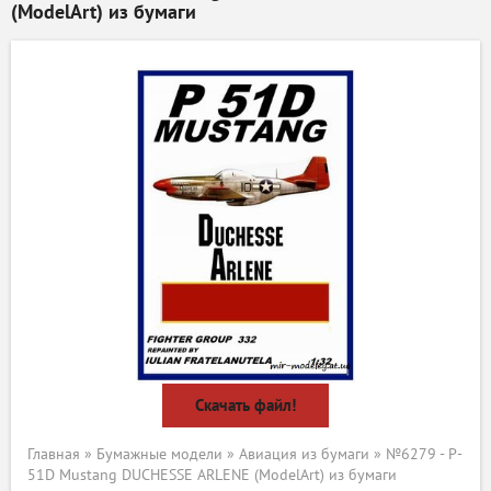
(ModelArt) из бумаги
Скачать файл!
Главная
»
Бумажные модели
»
Авиация из бумаги
» №6279 - P-
51D Mustang DUCHESSE ARLENE (ModelArt) из бумаги