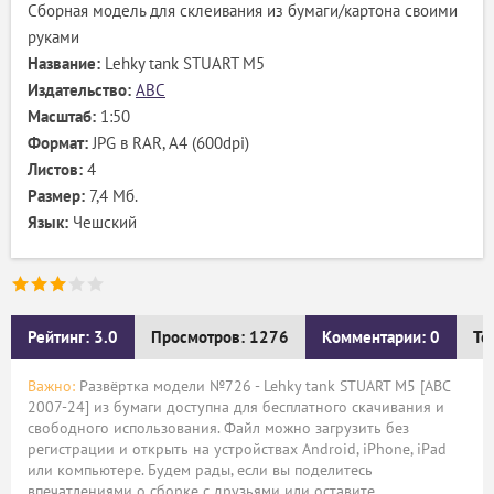
Сборная модель для склеивания из бумаги/картона своими
руками
Название:
Lehky tank STUART M5
Издательство:
ABC
Масштаб:
1:50
Формат:
JPG в RAR, А4 (600dpi)
Листов:
4
Размер:
7,4 Мб.
Язык:
Чешский
Рейтинг: 3.0
Просмотров: 1276
Комментарии: 0
Те
Важно:
Развёртка модели №726 - Lehky tank STUART M5 [ABC
2007-24] из бумаги доступна для бесплатного скачивания и
свободного использования. Файл можно загрузить без
регистрации и открыть на устройствах Android, iPhone, iPad
или компьютере. Будем рады, если вы поделитесь
впечатлениями о сборке с друзьями или оставите