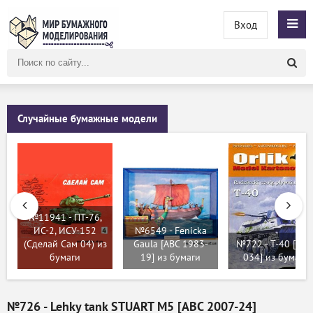
Вход
Поиск
по
сайту
Случайные бумажные модели
№11941 - ПТ-76,
ИС-2, ИСУ-152
№6549 - Fenicka
(Сделай Сам 04) из
Gaula [ABC 1983-
№722 - T-40 [Orli
бумаги
19] из бумаги
034] из бумаги
№726 - Lehky tank STUART M5 [ABC 2007-24]