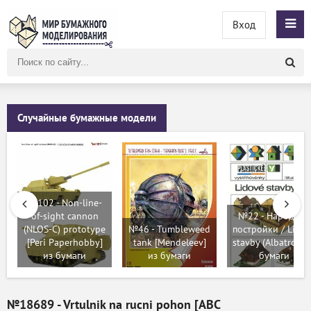
Вход
Поиск
по
сайту
Случайные бумажные модели
№102 - Non-line-
of-sight cannon
№22 - Народные
(NLOS-C) prototype
№46 - Tumbleweed
постройки / Lido
[Peri Paperhobby]
tank [Mendeleev]
stavby (Albatros) 
из бумаги
из бумаги
бумаги
№18689 - Vrtulnik na rucni pohon [ABC