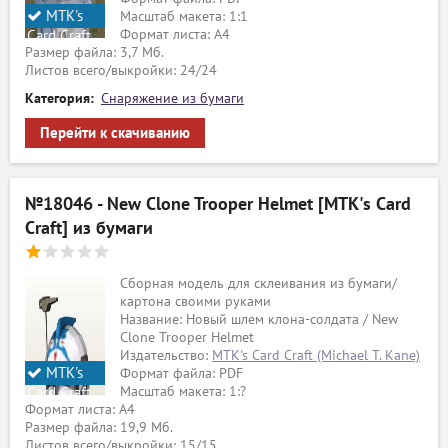
MTK's
Масштаб макета: 1:1
Формат листа: А4
Card Craft
Размер файла: 3,7 Мб.
Листов всего/выкройки: 24/24
Категория:
Снаряжение из бумаги
Перейти к скачиванию
№18046 - New Clone Trooper Helmet [MTK's Card
Craft] из бумаги
Сборная модель для склеивания из бумаги/
картона своими руками
Название: Новый шлем клона-солдата / New
Clone Trooper Helmet
Издательство:
MTK's Card Craft (Michael T. Kane)
MTK's
Формат файла: PDF
Масштаб макета: 1:?
Card Craft
Формат листа: А4
Размер файла: 19,9 Мб.
Листов всего/выкройки: 15/15