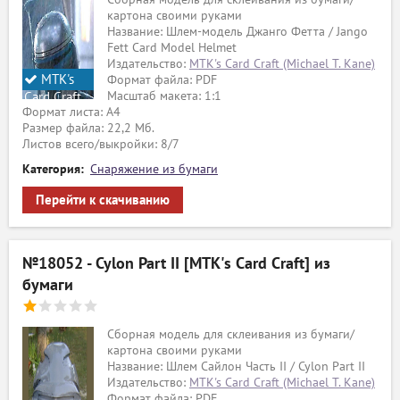
картона своими руками
Название: Шлем-модель Джанго Фетта / Jango
Fett Card Model Helmet
Издательство:
MTK's Card Craft (Michael T. Kane)
MTK's
Формат файла: PDF
Масштаб макета: 1:1
Card Craft
Формат листа: А4
Размер файла: 22,2 Мб.
Листов всего/выкройки: 8/7
Категория:
Снаряжение из бумаги
Перейти к скачиванию
№18052 - Cylon Part II [MTK's Card Craft] из
бумаги
Сборная модель для склеивания из бумаги/
картона своими руками
Название: Шлем Сайлон Часть II / Cylon Part II
Издательство:
MTK's Card Craft (Michael T. Kane)
Формат файла: PDF