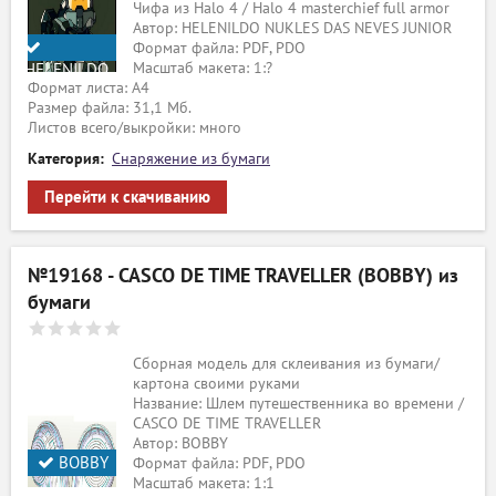
Чифа из Halo 4 / Halo 4 masterchief full armor
Автор: HELENILDO NUKLES DAS NEVES JUNIOR
Формат файла: PDF, PDO
Масштаб макета: 1:?
HELENILDO
Формат листа: А4
NUKLES
Размер файла: 31,1 Мб.
DAS NEVES
Листов всего/выкройки: много
JUNIOR
Категория:
Снаряжение из бумаги
Перейти к скачиванию
№19168 - CASCO DE TIME TRAVELLER (BOBBY) из
бумаги
Сборная модель для склеивания из бумаги/
картона своими руками
Название: Шлем путешественника во времени /
CASCO DE TIME TRAVELLER
Автор: BOBBY
BOBBY
Формат файла: PDF, PDO
Масштаб макета: 1:1