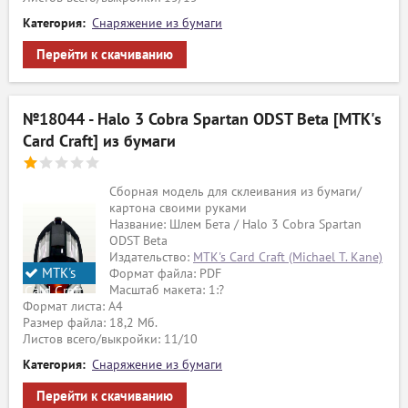
Категория:
Снаряжение из бумаги
Перейти к скачиванию
№18044 - Halo 3 Cobra Spartan ODST Beta [MTK's
Card Craft] из бумаги
Сборная модель для склеивания из бумаги/
картона своими руками
Название: Шлем Бета / Halo 3 Cobra Spartan
ODST Beta
Издательство:
MTK's Card Craft (Michael T. Kane)
MTK's
Формат файла: PDF
Масштаб макета: 1:?
Card Craft
Формат листа: А4
Размер файла: 18,2 Мб.
Листов всего/выкройки: 11/10
Категория:
Снаряжение из бумаги
Перейти к скачиванию