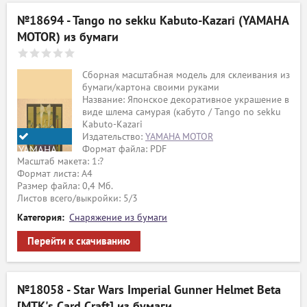
№18694 - Tango no sekku Kabuto-Kazari (YAMAHA
MOTOR) из бумаги
Сборная масштабная модель для склеивания из
бумаги/картона своими руками
Название: Японское декоративное украшение в
виде шлема самурая (кабуто / Tango no sekku
Kabuto-Kazari
Издательство:
YAMAHA MOTOR
Формат файла: PDF
YAMAHA
Масштаб макета: 1:?
MOTOR
Формат листа: А4
Размер файла: 0,4 Мб.
Листов всего/выкройки: 5/3
Категория:
Снаряжение из бумаги
Перейти к скачиванию
№18058 - Star Wars Imperial Gunner Helmet Beta
[MTK's Card Craft] из бумаги