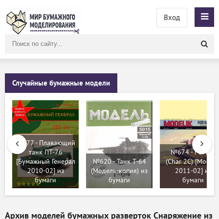
Вход
Поиск
по
сайту
Случайные бумажные модели
№677 - Плавающий
танк ПТ-76
№674 - FCM 2c
[Бумажный Генерал
№620 - Танк Т-64
(Char 2C) [Modeli
2010-02] из
(Модель-копия) из
2011-02] из
бумаги
бумаги
бумаги
Архив моделей бумажных разверток Снаряжение из