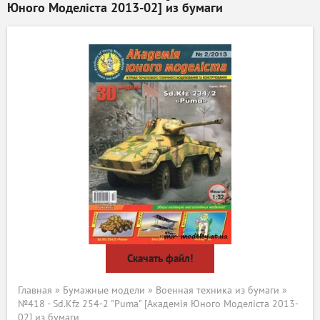
Юного Моделіста 2013-02] из бумаги
Скачать файл!
Главная
»
Бумажные модели
»
Военная техника из бумаги
»
№418 - Sd.Kfz 254-2 "Puma" [Академія Юного Моделіста 2013-
02] из бумаги