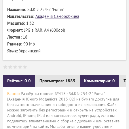
Название:
Sd.Kfz 254-2 "Puma"
Издательство:
Академія Саморобкина
Масштаб:
1:32
Формат:
JPG в RAR, А4 (600dpi)
Листов:
18
Размер:
90 Mb
Язык:
Украинский
Рейтинг: 0.0
Просмотров: 1885
Комментарии: 0
Те
Важно:
Развёртка модели №418 - Sd.Kfz 254-2 "Puma"
[Академія Юного Моделіста 2013-02] из бумаги доступна для
бесплатного скачивания и свободного использования. Файл
можно загрузить без регистрации и открыть на устройствах
Android, iPhone, iPad или компьютере. Будем рады, если вы
поделитесь впечатлениями о сборке с друзьями или оставите
комментарий на сайте. Мы заботимся о вашем удобстве и