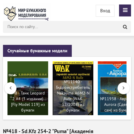
Вход
Поиск
по
сайту
Случайные бумажные модели
№11140 -
Гидроистребитель
№8 - Танк Leopard
Nakajima A6M2-N
2 A4 (3 издание)
Rufe (WAK
№11938 - Аврора 
[Fly Model 119] из
12/2008) из
Aurora (Сделай
бумаги
бумаги
сам) из бумаги
№418 - Sd.Kfz 254-2 "Puma" [Академія