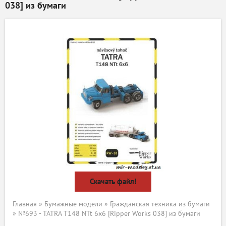
038] из бумаги
Скачать файл!
Главная
»
Бумажные модели
»
Гражданская техника из бумаги
» №693 - TATRA T148 NTt 6x6 [Ripper Works 038] из бумаги