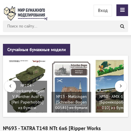
Вход
Поиск
по
сайту
Случайные бумажные модели
№104 -
Panzerkampfwagen
V Panther Ausf G
№13 - Metzingen
№50 - AMX 13-9
[Peri Paperhobby]
[Schreiber-Bogen
[Бронекоробочк
из бумаги
00581] из бумаги
010] из бумаги
№693 - TATRA T148 NTt 6x6 [Ripper Works