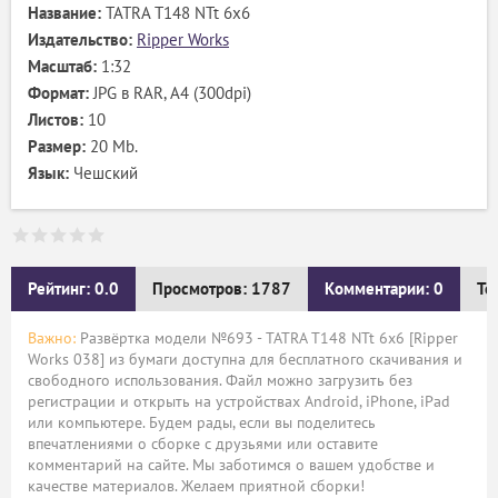
Название:
TATRA T148 NTt 6x6
Издательство:
Ripper Works
Масштаб:
1:32
Формат:
JPG в RAR, А4 (300dpi)
Листов:
10
Размер:
20 Mb.
Язык:
Чешский
Рейтинг: 0.0
Просмотров: 1787
Комментарии: 0
Те
Важно:
Развёртка модели №693 - TATRA T148 NTt 6x6 [Ripper
Works 038] из бумаги доступна для бесплатного скачивания и
свободного использования. Файл можно загрузить без
регистрации и открыть на устройствах Android, iPhone, iPad
или компьютере. Будем рады, если вы поделитесь
впечатлениями о сборке с друзьями или оставите
комментарий на сайте. Мы заботимся о вашем удобстве и
качестве материалов. Желаем приятной сборки!