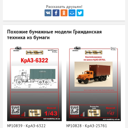
Рассказать друзьям!
ый
Похожие бумажные модели
Гражданская
техника из бумаги
№10839 - КрАЗ-6322
№10828 - КрАЗ-257б1