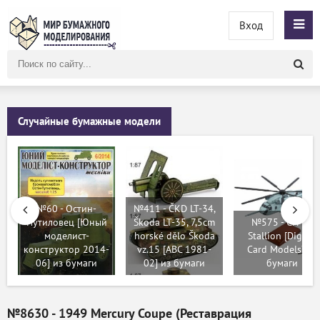
Вход
Поиск
по
сайту
Случайные бумажные модели
№60 - Остин-
№411 - ČKD LT-34,
Путиловец [Юный
Škoda LT-35, 7,5cm
№575 - CH-53
моделист-
horské dělo Škoda
Stallion [Digital
конструктор 2014-
vz.15 [ABC 1981-
Card Models] из
06] из бумаги
02] из бумаги
бумаги
№8630 - 1949 Mercury Coupe (Реставрация