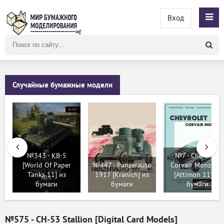
Вход
Поиск
по
сайту
Случайные бумажные модели
№343 - КВ-5
№7 - Chevrolet
[World Of Paper
№447 - Panzerauto
Corvair Monza G
Tanks 11] из
1917 [Kranich] из
[Attimon 11] из
бумаги
бумаги
бумаги
№575 - CH-53 Stallion [Digital Card Models]