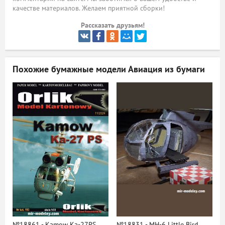
качестве материалов. Желаем приятной сборки!
ый
Рассказать друзьям!
Похожие бумажные модели
Авиация из бумаги
№18861 - Kamow Ka-27PS
№18831 - MH-6 Little Bird