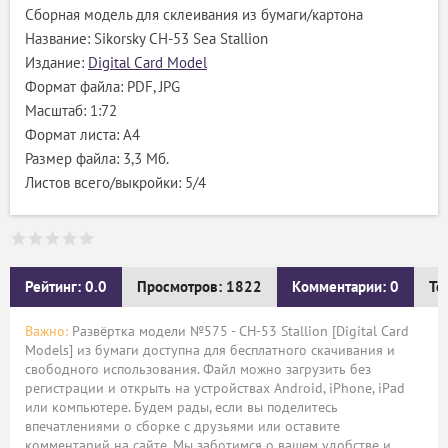
Сборная модель для склеивания из бумаги/картона
Название: Sikorsky CH-53 Sea Stallion
Издание:
Digital Card Model
Формат файла: PDF, JPG
Масштаб: 1:72
Формат листа: А4
Размер файла: 3,3 Мб.
Листов всего/выкройки: 5/4
Рейтинг: 0.0
Просмотров: 1822
Комментарии: 0
Те
Важно:
Развёртка модели №575 - CH-53 Stallion [Digital Card
Models] из бумаги доступна для бесплатного скачивания и
свободного использования. Файл можно загрузить без
регистрации и открыть на устройствах Android, iPhone, iPad
или компьютере. Будем рады, если вы поделитесь
впечатлениями о сборке с друзьями или оставите
комментарий на сайте. Мы заботимся о вашем удобстве и