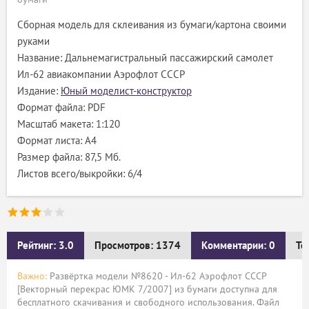
Сборная модель для склеивания из бумаги/картона своими
руками
Название: Дальнемагистральный пассажирский самолет
Ил-62 авиакомпании Аэрофлот СССР
Издание:
Юный моделист-конструктор
Формат файла: PDF
Масштаб макета: 1:120
Формат листа: А4
Размер файла: 87,5 Мб.
Листов всего/выкройки: 6/4
Рейтинг: 3.0
Просмотров: 1374
Комментарии: 0
Те
Важно:
Развёртка модели №8620 - Ил-62 Аэрофлот СССР
[Векторный перекрас ЮМК 7/2007] из бумаги доступна для
бесплатного скачивания и свободного использования. Файл