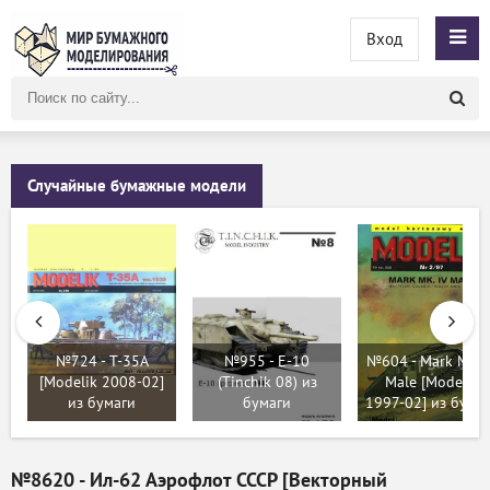
Вход
Поиск
по
сайту
Случайные бумажные модели
№724 - T-35A
№955 - E-10
№604 - Mark MK. 
[Modelik 2008-02]
(Tinchik 08) из
Male [Modelik
из бумаги
бумаги
1997-02] из бума
№8620 - Ил-62 Аэрофлот СССР [Векторный