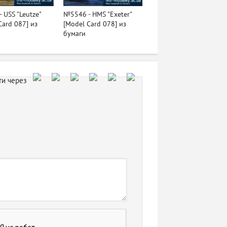
 USS "Leutze"
№5546 - HMS "Exeter"
Card 087] из
[Model Card 078] из
бумаги