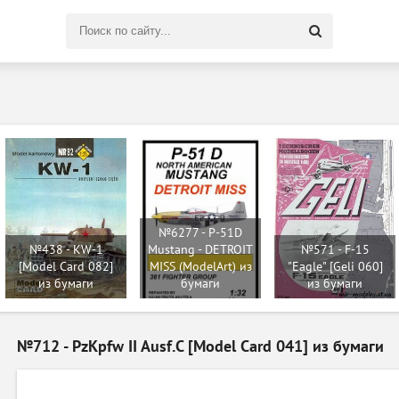
Поиск
по
сайту
№6277 - P-51D
№438 - KW-1
Mustang - DETROIT
№571 - F-15
[Model Card 082]
MISS (ModelArt) из
"Eagle" [Geli 060]
из бумаги
бумаги
из бумаги
№712 - PzKpfw II Ausf.C [Model Card 041] из бумаги