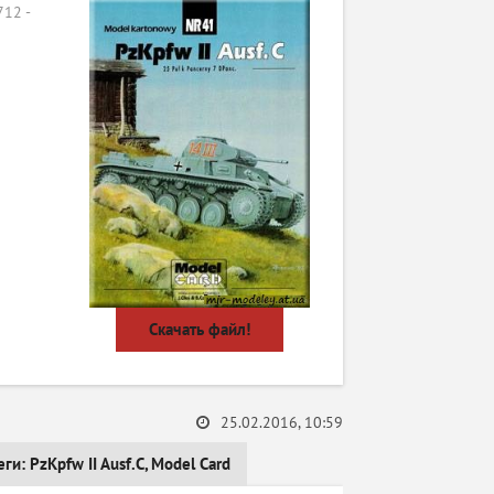
12 -
Скачать файл!
25.02.2016, 10:59
еги:
PzKpfw II Ausf.C
,
Model Card