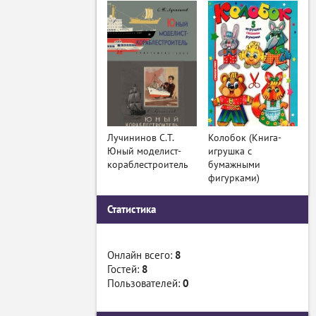
Лучининов С.Т.
Колобок (Книга-
Юный моделист-
игрушка с
кораблестроитель
бумажными
фигурками)
Статистика
Онлайн всего:
8
Гостей:
8
Пользователей:
0