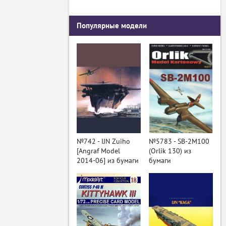
Популярные модели
№742 - IJN Zuiho
№5783 - SB-2M100
[Angraf Model
(Orlik 130) из
2014-06] из бумаги
бумаги