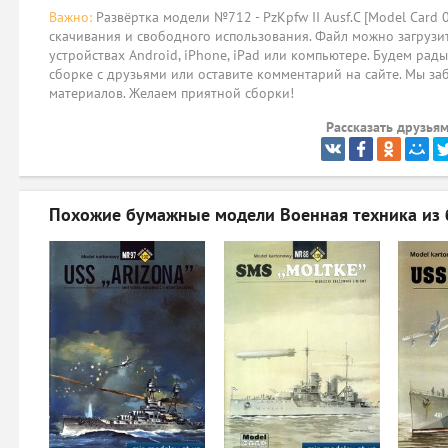
Важно:
Развёртка модели №712 - PzKpfw II Ausf.C [Model Card 
скачивания и свободного использования. Файл можно загрузит
устройствах Android, iPhone, iPad или компьютере. Будем рад
сборке с друзьями или оставите комментарий на сайте. Мы за
материалов. Желаем приятной сборки!
Рассказать друзьям
Похожие бумажные модели
Военная техника из 