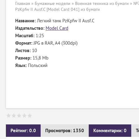
Главная
»
Бумажные модели
»
Военная техника из бумаги
» №7
PzKpfw II Ausf.C [Model Card 041] из бумаги
Название:
Легкий танк PzKpfw II Ausf.C
Издательство:
Model Card
Масштаб:
1:25
Формат:
JPG в RAR, А4 (300dpi)
Листов:
10
Размер:
15,8 Mb
Язык:
Польский
Рейтинг: 0.0
Просмотров: 1350
Комментарии: 0
Т