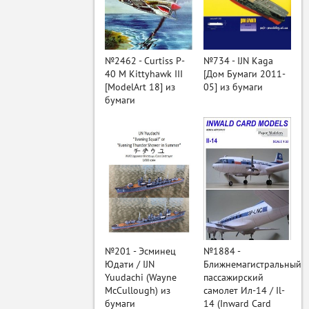
ый
№2462 - Curtiss P-
№734 - IJN Kaga
40 M Kittyhawk III
[Дом Бумаги 2011-
[ModelArt 18] из
05] из бумаги
бумаги
№201 - Эсминец
№1884 -
Юдати / IJN
Ближнемагистральный
Yuudachi (Wayne
пассажирский
McCullough) из
самолет Ил-14 / Il-
бумаги
14 (Inward Card