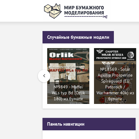
Случайные бумажные модели
№18569 - Solar
Auxilia Prosperine
Spireguard (Eli
№9849 - Maffei
Patoroch /
WLs typ Bd (Orlik
Warhammer 40k) из
180) из бумаги
бумаги
Панель навигации