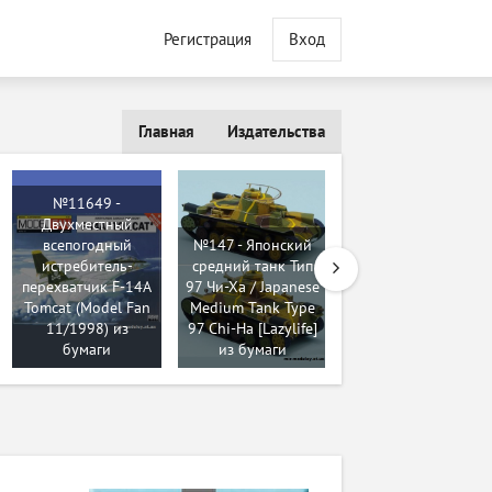
Регистрация
Вход
Главная
Издательства
№11649 -
Двухместный
всепогодный
№147 - Японский
истребитель-
средний танк Тип
перехватчик F-14A
97 Чи-Ха / Japanese
№713 - Tank
Tomcat (Model Fan
Medium Tank Type
Challenger Mk I
11/1998) из
97 Chi-Ha [Lazylife]
[Modelik 2005-14]
бумаги
из бумаги
из бумаги