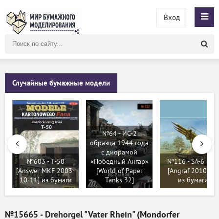
Вход
Поиск
по
сайту
Случайные бумажные модели
№64 - ИС-2
образца 1944 года
с диорамой
№603 - T-50
«Победный Ангар»
№116 - SA-6 KUB
[Answer MKF 2003-
[World of Paper
[Angraf 2010-02]
10-11] из бумаги
Tanks 32]
из бумаги
№15665 - Drehorgel "Vater Rhein" (Mondorfer