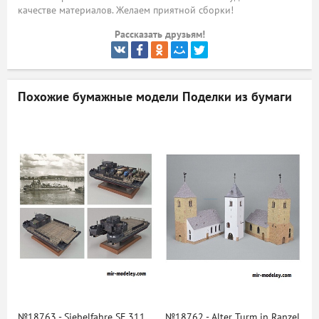
качестве материалов. Желаем приятной сборки!
ый
Рассказать друзьям!
Похожие бумажные модели
Поделки из бумаги
№18763 - Siebelfahre SF 311
№18762 - Alter Turm in Ranzel