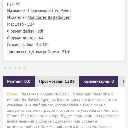
руками
Название - Шарманка «Отец Рейн»
Издатель -
Mondorfer Bastelbogen
Масштаб - 1:24
Формат файла - pdf
Формат листов - A4
Размер файла - 6,4 Мб.
Листов всего/с выкройками - 21/6
Рейтинг: 0.0
Просмотров: 1206
Комментарии: 0
Те
Важно:
Развёртка модели №15665 - Drehorgel "Vater Rhein"
(Mondorfer Bastelbogen) из бумаги доступна для бесплатного
скачивания и свободного использования. Файл можно
загрузить без регистрации и открыть на устройствах Android,
iPhone, iPad или компьютере. Будем рады, если вы поделитесь
впечатлениями о сборке с друзьями или оставите
комментарий на сайте. Мы заботимся о вашем удобстве и