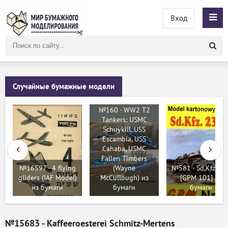
Вход
Поиск
по
сайту
Случайные бумажные модели
№160 - WW2 T2
Tankers: USMC
Schuykill, USS
Escambia, USS
Cahaba, USMC
Fallen Timbers
№16597 - 4 flying
(Wayne
№581 - Sd.Kfz. 23
gliders (IAF Model)
McCullough) из
[GPM 101] из
из бумаги
бумаги
бумаги
№15683 - Kaffeeroesterei Schmitz-Mertens