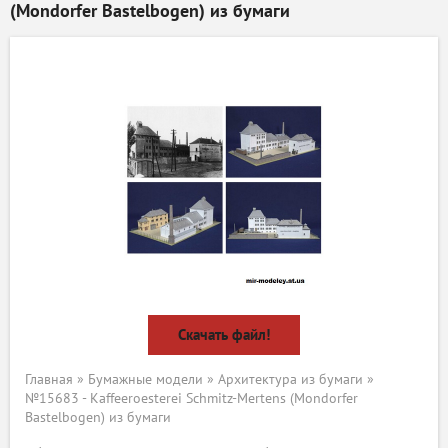
(Mondorfer Bastelbogen) из бумаги
Скачать файл!
Главная
»
Бумажные модели
»
Архитектура из бумаги
»
№15683 - Kaffeeroesterei Schmitz-Mertens (Mondorfer
Bastelbogen) из бумаги