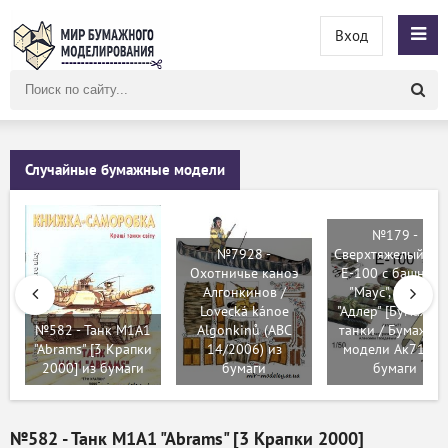
Вход
Поиск
по
сайту
Случайные бумажные модели
№179 -
№7928 -
Сверхтяжелый та
Охотничье каноэ
E-100 с башням
Алгонкинов /
"Маус", "Крупп",
Lovecká kánoe
"Адлер" [Бумажны
№582 - Танк M1A1
Algonkinů (ABC
танки / Бумажны
"Abrams" [3 Крапки
14/2006) из
модели Ак71] из
2000] из бумаги
бумаги
бумаги
№582 - Танк M1A1 "Abrams" [3 Крапки 2000]