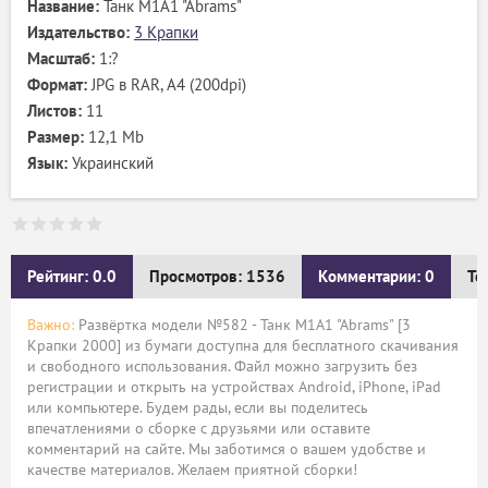
Название:
Танк M1A1 "Abrams"
Издательство:
3 Крапки
Масштаб:
1:?
Формат:
JPG в RAR, А4 (200dpi)
Листов:
11
Размер:
12,1 Mb
Язык:
Украинский
Рейтинг: 0.0
Просмотров: 1536
Комментарии: 0
Те
Важно:
Развёртка модели №582 - Танк M1A1 "Abrams" [3
Крапки 2000] из бумаги доступна для бесплатного скачивания
и свободного использования. Файл можно загрузить без
регистрации и открыть на устройствах Android, iPhone, iPad
или компьютере. Будем рады, если вы поделитесь
впечатлениями о сборке с друзьями или оставите
комментарий на сайте. Мы заботимся о вашем удобстве и
качестве материалов. Желаем приятной сборки!